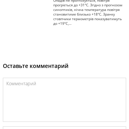
Опадів не прогнозується, повітря
прогріється до +31°С. Згідно з прогнозом
синоптиків, нічна температура повітря
становитиме близько +18°С. Зранку
стовпчики термометрів показуватимуть
до +19°С,…
Оставьте комментарий