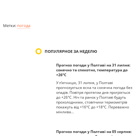
Метки:
погода
ПОПУЛЯРНОЕ ЗА НЕДЕЛЮ
Прогноз погоди у Полтаві на 31 липня:
сонячно та спекотно, температура до
+26°С
У п’ятницю, 31 липня, у Полтаві
прогнозується ясна та сонячна погода без
опадів. Повітря протягом дня прогріється
до +26°С. Ніч та ранок у Полтаві будуть
прохолодними, стовпчики термометрів
покажуть від +16°С до +18°С. Переважно
мінлива…
Прогноз погоди у Полтаві на 05 серпня: