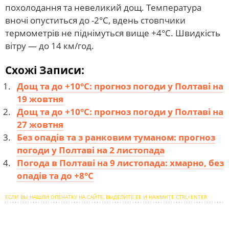
похолодання та невеликий дощ. Температура
вночі опуститься до -2°С, вдень стовпчики
термометрів не піднімуться вище +4°С. Швидкість
вітру — до 14 км/год.
Схожі Записи:
Дощ та до +10°С: прогноз погоди у Полтаві на
19 жовтня
Дощ та до +10°С: прогноз погоди у Полтаві на
27 жовтня
Без опадів та з ранковим туманом: прогноз
погоди у Полтаві на 2 листопада
Погода в Полтаві на 9 листопада: хмарно, без
опадів та до +8°С
ЕСЛИ ВЫ НАШЛИ ОПЕЧАТКУ НА САЙТЕ, ВЫДЕЛИТЕ ЕЕ И НАЖМИТЕ CTRL+ENTER