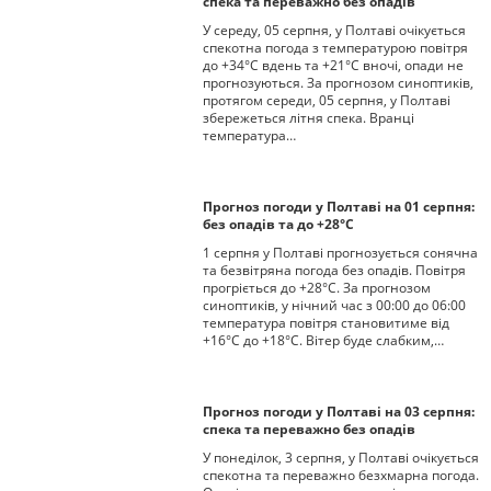
спека та переважно без опадів
У середу, 05 серпня, у Полтаві очікується
спекотна погода з температурою повітря
до +34°С вдень та +21°С вночі, опади не
прогнозуються. За прогнозом синоптиків,
протягом середи, 05 серпня, у Полтаві
збережеться літня спека. Вранці
температура…
Прогноз погоди у Полтаві на 01 серпня:
без опадів та до +28°С
1 серпня у Полтаві прогнозується сонячна
та безвітряна погода без опадів. Повітря
прогріється до +28°С. За прогнозом
синоптиків, у нічний час з 00:00 до 06:00
температура повітря становитиме від
+16°С до +18°С. Вітер буде слабким,…
Прогноз погоди у Полтаві на 03 серпня:
спека та переважно без опадів
У понеділок, 3 серпня, у Полтаві очікується
спекотна та переважно безхмарна погода.