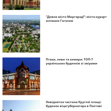
“Дивне місто Миргород!”: місто-курорт
оспіване Гоголем
Птахи, леви та химери: ТОП-7
українських будинків зі звірами
Невіднятна частина Круглої площі:
будинок віцегубернатора в Полтаві