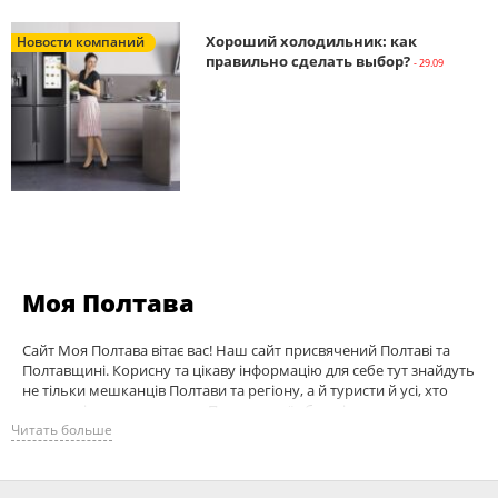
Хороший холодильник: как
Новости компаний
правильно сделать выбор?
- 29.09
Моя Полтава
Сайт Моя Полтава вітає вас! Наш сайт присвячений Полтаві та
Полтавщині. Корисну та цікаву інформацію для себе тут знайдуть
не тільки мешканців Полтави та регіону, а й туристи й усі, хто
просто цікавиться життям Полтавської області.
Читать больше
Усе, що ви не мали змоги дізнатися раніше, ми вам розкажемо.
MyPoltava.info розповідає про маловідомі аспекти та ключові
моменти з початку історії Полтави та інших міст, містечок та сіл