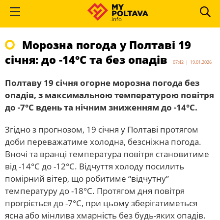
Морозна погода у Полтаві 19
січня: до -14°С та без опадів
07:42 | 19.01.2026
Полтаву 19 січня огорне морозна погода без
опадів, з максимальною температурою повітря
до -7°С вдень та нічним зниженням до -14°С.
Згідно з прогнозом, 19 січня у Полтаві протягом
доби переважатиме холодна, безсніжна погода.
Вночі та вранці температура повітря становитиме
від -14°С до -12°С. Відчуття холоду посилить
помірний вітер, що робитиме “відчутну”
температуру до -18°С. Протягом дня повітря
прогріється до -7°С, при цьому зберігатиметься
ясна або мінлива хмарність без будь-яких опадів.