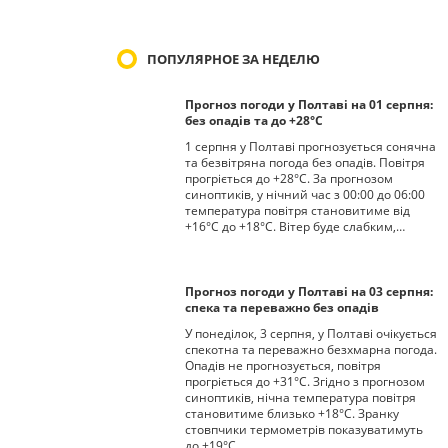
ПОПУЛЯРНОЕ ЗА НЕДЕЛЮ
Прогноз погоди у Полтаві на 01 серпня:
без опадів та до +28°С
1 серпня у Полтаві прогнозується сонячна
та безвітряна погода без опадів. Повітря
прогріється до +28°С. За прогнозом
синоптиків, у нічний час з 00:00 до 06:00
температура повітря становитиме від
+16°С до +18°С. Вітер буде слабким,…
Прогноз погоди у Полтаві на 03 серпня:
спека та переважно без опадів
У понеділок, 3 серпня, у Полтаві очікується
спекотна та переважно безхмарна погода.
Опадів не прогнозується, повітря
прогріється до +31°С. Згідно з прогнозом
синоптиків, нічна температура повітря
становитиме близько +18°С. Зранку
стовпчики термометрів показуватимуть
до +19°С,…