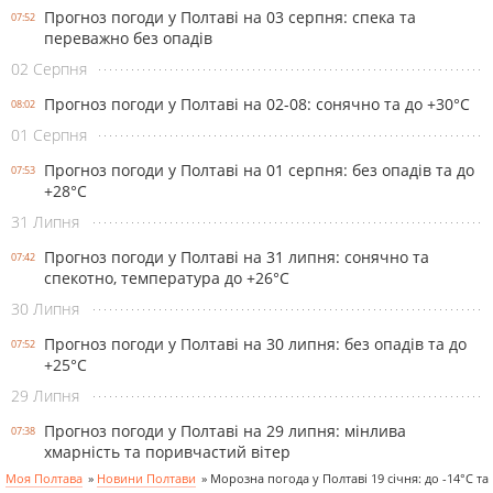
Прогноз погоди у Полтаві на 03 серпня: спека та
07:52
переважно без опадів
02 Серпня
Прогноз погоди у Полтаві на 02-08: сонячно та до +30°С
08:02
01 Серпня
Прогноз погоди у Полтаві на 01 серпня: без опадів та до
07:53
+28°С
31 Липня
Прогноз погоди у Полтаві на 31 липня: сонячно та
07:42
спекотно, температура до +26°С
30 Липня
Прогноз погоди у Полтаві на 30 липня: без опадів та до
07:52
+25°С
29 Липня
Прогноз погоди у Полтаві на 29 липня: мінлива
07:38
хмарність та поривчастий вітер
Моя Полтава
»
Новини Полтави
»
Морозна погода у Полтаві 19 січня: до -14°С та