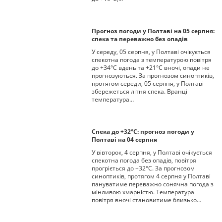
Прогноз погоди у Полтаві на 05 серпня:
спека та переважно без опадів
У середу, 05 серпня, у Полтаві очікується
спекотна погода з температурою повітря
до +34°С вдень та +21°С вночі, опади не
прогнозуються. За прогнозом синоптиків,
протягом середи, 05 серпня, у Полтаві
збережеться літня спека. Вранці
температура…
Спека до +32°С: прогноз погоди у
Полтаві на 04 серпня
У вівторок, 4 серпня, у Полтаві очікується
спекотна погода без опадів, повітря
прогріється до +32°С. За прогнозом
синоптиків, протягом 4 серпня у Полтаві
пануватиме переважно сонячна погода з
мінливою хмарністю. Температура
повітря вночі становитиме близько…