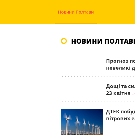
Новини Полтави
НОВИНИ ПОЛТАВИ
Прогноз по
невеликі 
Дощі та си
23 квітня
07
ДТЕК побу
вітрових е