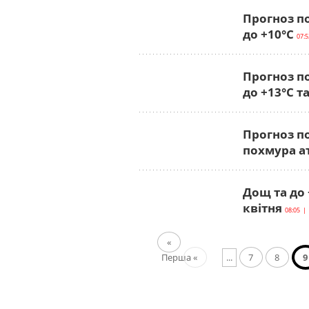
Прогноз по
до +10°С
07:5
Прогноз по
до +13°С т
Прогноз по
похмура а
Дощ та до 
квітня
08:05 | 
«
Перша
«
...
7
8
9