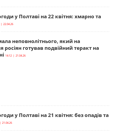
годи у Полтаві на 22 квітня: хмарно та
 | 22.04.26
мала неповнолітнього, який на
 росіян готував подвійний теракт на
ні
14:12 | 21.04.26
годи у Полтаві на 21 квітня: без опадів та
| 21.04.26