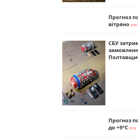
Прогноз по
вітряно
07:41
СБУ затри
замовлення
Полтавщи
Прогноз по
до +9°С
07:53 