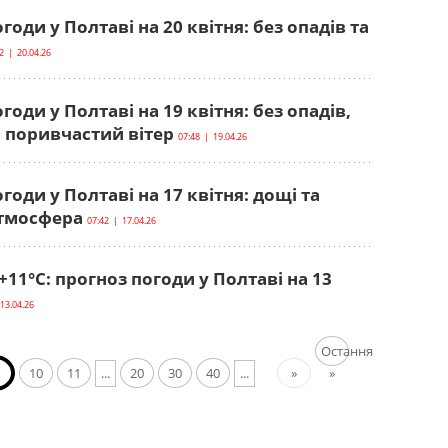
годи у Полтаві на 20 квітня: без опадів та
2 | 20.04.26
годи у Полтаві на 19 квітня: без опадів,
а поривчастий вітер
07:48 | 19.04.26
годи у Полтаві на 17 квітня: дощі та
тмосфера
07:42 | 17.04.26
+11°С: прогноз погоди у Полтаві на 13
13.04.26
Остання
10
11
...
20
30
40
...
»
»