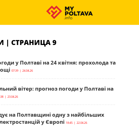
 | СТРАНИЦА 9
годи у Полтаві на 24 квітня: прохолода та
дощі
07:39 | 24.04.26
льний вітер: прогноз погоди у Полтаві на
:38 | 23.04.26
дує на Полтавщині одну з найбільших
лектростанцій у Європі
18:45 | 22.04.26