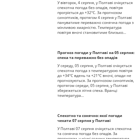
У вівторок, 4 серпня, у Полтаві очікується
спекотна погода без опадів, повітря
прогріється до +32°С. За прогнозом
синоптиків, протягом 4 серпня у Полтаві
пануватиме переважно сонячна погода з
мінливою хмарністю. Температура
повітря вночі становитиме близько…
Прогноз погоди у Полтаві на 05 серпня:
спека та переважно без опадів
У середу, 05 серпня, у Полтаві очікується
спекотна погода з температурою повітря
до +34°С вдень та +21°С вночі, опади не
прогнозуються. За прогнозом синоптиків,
протягом середи, 05 серпня, у Полтаві
збережеться літня спека. Вранці
температура…
Спекотно та сонячно: якої погоди
чекати 07 серпня у Полтаві
У Полтаві 07 серпня очікується спекотна
та сонячна погода без опадів. За
прогнозом, у нічні години температура