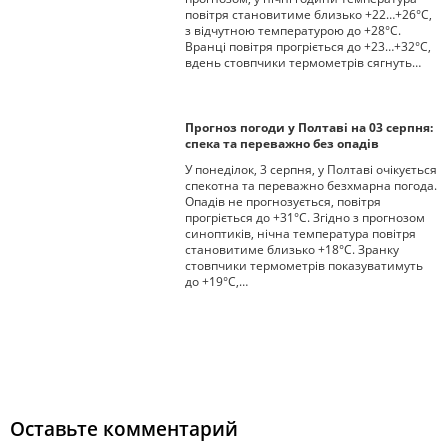
повітря становитиме близько +22…+26°C,
з відчутною температурою до +28°C.
Вранці повітря прогріється до +23…+32°C,
вдень стовпчики термометрів сягнуть…
Прогноз погоди у Полтаві на 03 серпня:
спека та переважно без опадів
У понеділок, 3 серпня, у Полтаві очікується
спекотна та переважно безхмарна погода.
Опадів не прогнозується, повітря
прогріється до +31°С. Згідно з прогнозом
синоптиків, нічна температура повітря
становитиме близько +18°С. Зранку
стовпчики термометрів показуватимуть
до +19°С,…
Оставьте комментарий