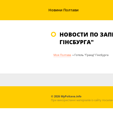
Новини Полтави
НОВОСТИ ПО ЗАПР
ГІНСБУРГА"
Моя Полтава
»
Готель "Гранд" Гінсбурга
© 2026 MyPoltava.info
При використанні матеріалів із сайту посила