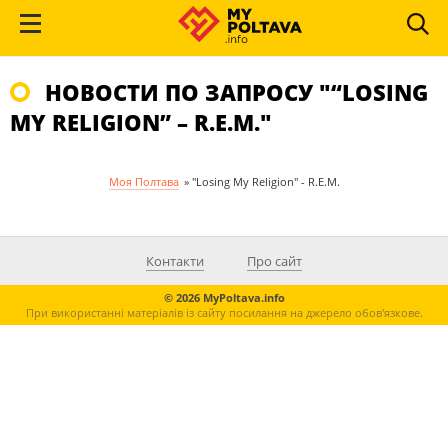
НОВОСТИ ПО ЗАПРОСУ "“LOSING
MY RELIGION” – R.E.M."
Моя Полтава
»
"Losing My Religion" - R.E.M.
Контакти
Про сайт
© 2026 MyPoltava.info
При використанні матеріалів із сайту посилання на джерело обов'язкове.