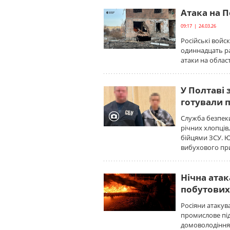
Атака на П
09:17 | 24.03.26
Російські войс
одиннадцать р
атаки на облас
У Полтаві 
готували п
Служба безпеки
річних хлопців,
бійцями ЗСУ. 
вибухового пр
Нічна атак
побутових
Росіяни атаку
промислове пі
домоволодіння 