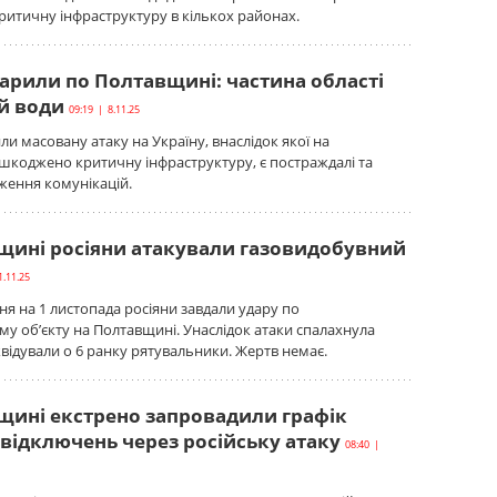
итичну інфраструктуру в кількох районах.
дарили по Полтавщині: частина області
 й води
09:19 | 8.11.25
ли масовану атаку на Україну, внаслідок якої на
коджено критичну інфраструктуру, є постраждалі та
ження комунікацій.
щині росіяни атакували газовидобувний
1.11.25
тня на 1 листопада росіяни завдали удару по
у об’єкту на Полтавщині. Унаслідок атаки спалахнула
квідували о 6 ранку рятувальники. Жертв немає.
щині екстрено запровадили графік
відключень через російську атаку
08:40 |