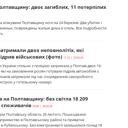
олтавщину: двоє загиблих, 11 потерпілих
ка атакували Полтавщину ночі на 24 березня. Два убитих і
аненых, повреждены жилые дома и отель. Все подробности
ть.
затримали двох неповнолітіх, які
ідрив військових (фото)
11:14 | 23.03.26
 України спільно з поліцією затримала у Полтаві двох 16-
 які на замовлення росіян готували підрив автомобіля з
Юнаків затримали під час спорядження саморобного
истрою у готельному номері.
а на Полтавщину: без світла 18 209
 споживачів
09:34 | 26.02.26
вали Полтавську область 26 лютого. Пошкоджено
дприємство в Полтавському районі та приватне
в Лубенському. Без електроенергії залишилися понад 18