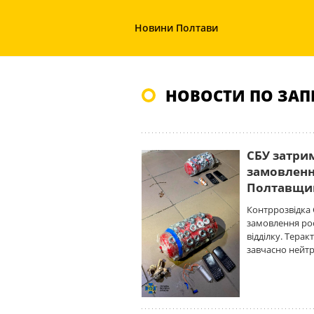
Новини Полтави
НОВОСТИ ПО ЗАПР
СБУ затри
замовлення
Полтавщи
Контррозвідка 
замовлення рос
відділку. Терак
завчасно нейтр