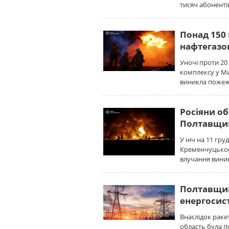
тисяч абоненті
Понад 150
нафтегазо
Уночі проти 20
комплексу у М
виникла пожежа
Росіяни об
Полтавщи
У ніч на 11 гру
Кременчуцьком
влучання виник
Полтавщин
енергосист
Внаслідок раке
область була п