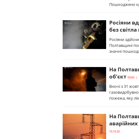
Пошкоджено кр
Росіяни в
без світла
Росіяни здійсни
Полтавщині пош
значні пошкод
На Полтав
об’єкт
09:00 | 
Вночі з 31 жов
газовидобувном
пожежа, яку лі
На Полтав
аварійних 
10.10.25