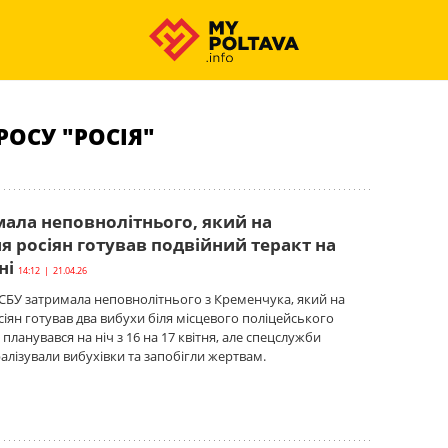
ОСУ "РОСІЯ"
мала неповнолітнього, який на
 росіян готував подвійний теракт на
ні
14:12 | 21.04.26
СБУ затримала неповнолітнього з Кременчука, який на
іян готував два вибухи біля місцевого поліцейського
т планувався на ніч з 16 на 17 квітня, але спецслужби
алізували вибухівки та запобігли жертвам.