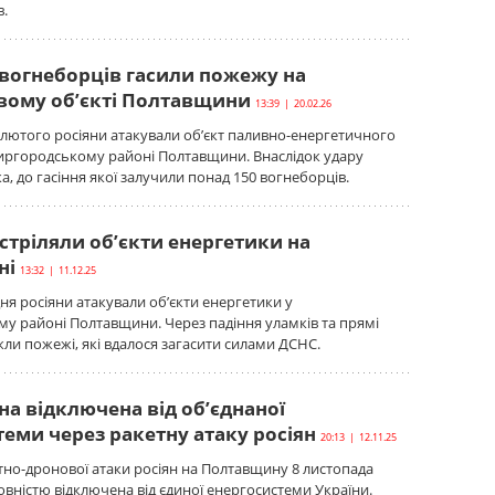
в.
 вогнеборців гасили пожежу на
вому об’єкті Полтавщини
13:39 | 20.02.26
 лютого росіяни атакували об’єкт паливно-енергетичного
иргородському районі Полтавщини. Внаслідок удару
, до гасіння якої залучили понад 150 вогнеборців.
стріляли об’єкти енергетики на
ні
13:32 | 11.12.25
дня росіяни атакували об’єкти енергетики у
у районі Полтавщини. Через падіння уламків та прямі
ли пожежі, які вдалося загасити силами ДСНС.
а відключена від об’єднаної
еми через ракетну атаку росіян
20:13 | 12.11.25
тно-дронової атаки росіян на Полтавщину 8 листопада
овністю відключена від єдиної енергосистеми України.