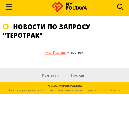
НОВОСТИ ПО ЗАПРОСУ
"ТЕРОТРАК"
Моя Полтава
»
теротрак
Контакти
Про сайт
© 2026 MyPoltava.info
При використанні матеріалів із сайту посилання на джерело обов'язкове.