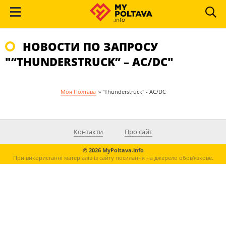
НОВОСТИ ПО ЗАПРОСУ
"“THUNDERSTRUCK” – AC/DC"
Моя Полтава
»
"Thunderstruck" - AC/DC
Контакти
Про сайт
© 2026 MyPoltava.info
При використанні матеріалів із сайту посилання на джерело обов'язкове.