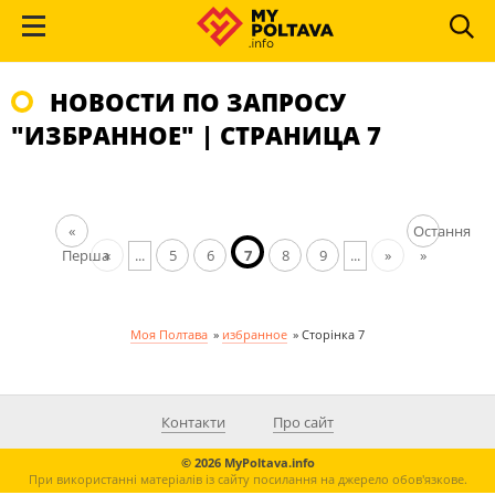
НОВОСТИ ПО ЗАПРОСУ
"ИЗБРАННОЕ" | СТРАНИЦА 7
«
Остання
Перша
«
...
5
6
7
8
9
...
»
»
Моя Полтава
»
избранное
»
Сторінка 7
Контакти
Про сайт
© 2026 MyPoltava.info
При використанні матеріалів із сайту посилання на джерело обов'язкове.