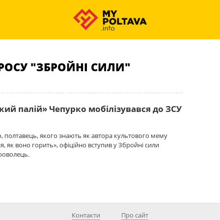
РОСУ "ЗБРОЙНІ СИЛИ"
кий палій» Чепурко мобілізувався до ЗСУ
о, полтавець, якого знають як автора культового мему
я, як воно горить», офіційно вступив у Збройні сили
роволець.
Контакти
Про сайт