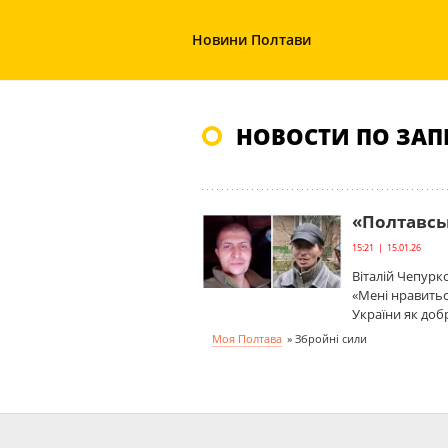
Новини Полтави
НОВОСТИ ПО ЗАП
«Полтавсь
15:21 | 15.01.26
Віталій Чепурк
«Мені нравитьс
України як доб
Моя Полтава
»
Збройні сили