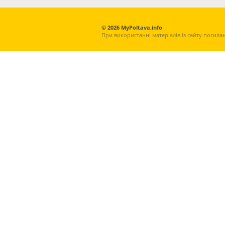
© 2026 MyPoltava.info
При використанні матеріалів із сайту посила