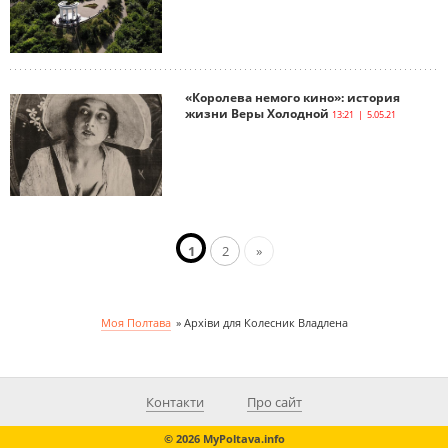
«Королева немого кино»: история
жизни Веры Холодной
13:21 | 5.05.21
1
2
»
Моя Полтава
»
Архіви для Колесник Владлена
Контакти
Про сайт
© 2026 MyPoltava.info