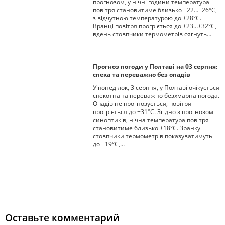
прогнозом, у нічні години температура
повітря становитиме близько +22…+26°C,
з відчутною температурою до +28°C.
Вранці повітря прогріється до +23…+32°C,
вдень стовпчики термометрів сягнуть…
Прогноз погоди у Полтаві на 03 серпня:
спека та переважно без опадів
У понеділок, 3 серпня, у Полтаві очікується
спекотна та переважно безхмарна погода.
Опадів не прогнозується, повітря
прогріється до +31°С. Згідно з прогнозом
синоптиків, нічна температура повітря
становитиме близько +18°С. Зранку
стовпчики термометрів показуватимуть
до +19°С,…
Оставьте комментарий