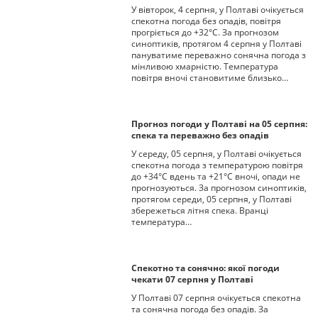
У вівторок, 4 серпня, у Полтаві очікується
спекотна погода без опадів, повітря
прогріється до +32°С. За прогнозом
синоптиків, протягом 4 серпня у Полтаві
пануватиме переважно сонячна погода з
мінливою хмарністю. Температура
повітря вночі становитиме близько…
Прогноз погоди у Полтаві на 05 серпня:
спека та переважно без опадів
У середу, 05 серпня, у Полтаві очікується
спекотна погода з температурою повітря
до +34°С вдень та +21°С вночі, опади не
прогнозуються. За прогнозом синоптиків,
протягом середи, 05 серпня, у Полтаві
збережеться літня спека. Вранці
температура…
Спекотно та сонячно: якої погоди
чекати 07 серпня у Полтаві
У Полтаві 07 серпня очікується спекотна
та сонячна погода без опадів. За