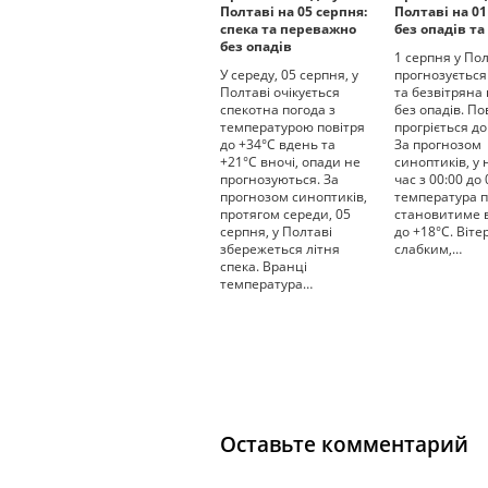
Полтаві на 05 серпня:
Полтаві на 01
спека та переважно
без опадів та
без опадів
1 серпня у Пол
У середу, 05 серпня, у
прогнозується
Полтаві очікується
та безвітряна
спекотна погода з
без опадів. По
температурою повітря
прогріється до
до +34°С вдень та
За прогнозом
+21°С вночі, опади не
синоптиків, у
прогнозуються. За
час з 00:00 до 
прогнозом синоптиків,
температура п
протягом середи, 05
становитиме в
серпня, у Полтаві
до +18°С. Віте
збережеться літня
слабким,…
спека. Вранці
температура…
Оставьте комментарий