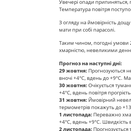
Увечері опади припиняться, 
Температура повітря поступо
З огляду на ймовірність дощ
мати при собі парасолі.
Таким чином, погодні умови 
хмарністю, невеликими ден
Прогноз на наступні дні:
29 жовтня:
Прогнозуються не
вночі +4°С, вдень до +9°С. М
30 жовтня:
Очікується туманн
+4°С, вдень повітря прогрієть
31 жовтня:
Ймовірний невели
термометрів покажуть до +13°
1 листопада:
Переважно хмар
+4°C, вдень +9°C. Швидкість в
2 листопада:
Прогнозується т