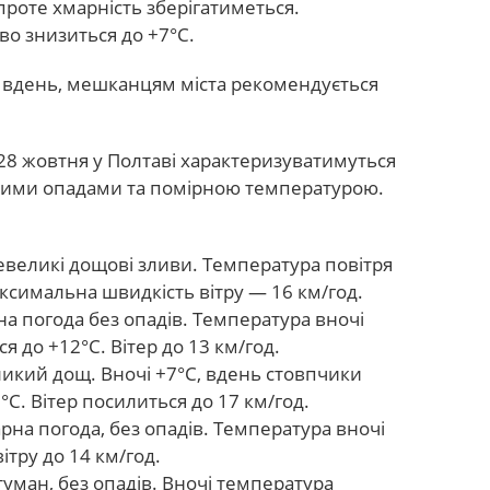
проте хмарність зберігатиметься.
во знизиться до +7°С.
у вдень, мешканцям міста рекомендується
28 жовтня у Полтаві характеризуватимуться
ними опадами та помірною температурою.
великі дощові зливи. Температура повітря
аксимальна швидкість вітру — 16 км/год.
а погода без опадів. Температура вночі
ся до +12°С. Вітер до 13 км/год.
кий дощ. Вночі +7°С, вдень стовпчики
С. Вітер посилиться до 17 км/год.
на погода, без опадів. Температура вночі
ітру до 14 км/год.
уман, без опадів. Вночі температура