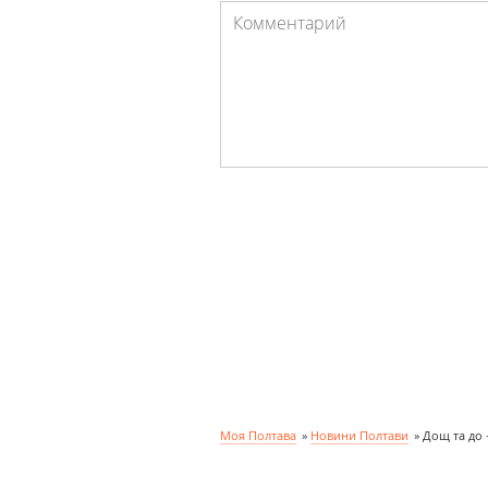
Моя Полтава
»
Новини Полтави
»
Дощ та до 