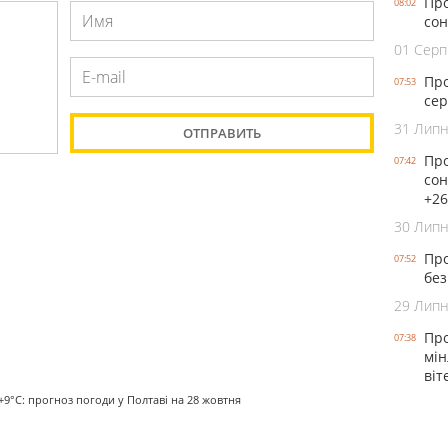
Про
08:02
сон
01 Серп
Про
07:53
сер
31 Лип
Про
07:42
сон
+26
30 Лип
Про
07:52
без
29 Лип
Про
07:38
мін
віт
+9°С: прогноз погоди у Полтаві на 28 жовтня