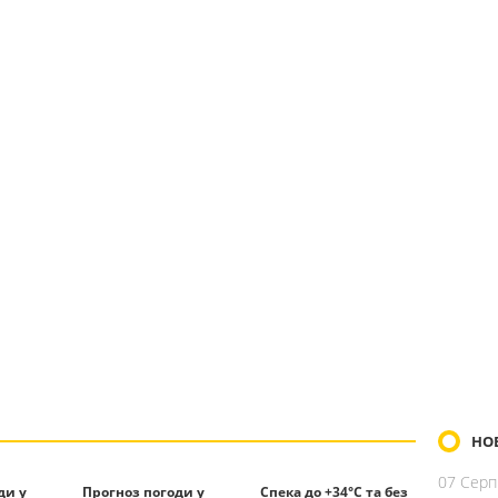
НО
07 Серп
ди у
Прогноз погоди у
Спека до +34°С та без