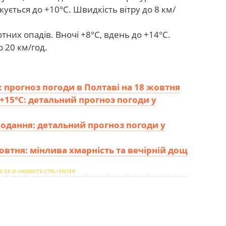
кується до +10°С. Швидкість вітру до 8 км/
отних опадів. Вночі +8°С, вдень до +14°С.
о 20 км/год.
: прогноз погоди в Полтаві на 18 жовтня
 +15°С: детальний прогноз погоди у
одання: детальний прогноз погоди у
жовтня: мінлива хмарність та вечірній дощ
Е ЕЕ И НАЖМИТЕ CTRL+ENTER