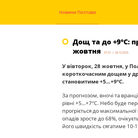
Новини Полтави
Дощ та до +9°С: п
жовтня
07:37 | 28.10.2025
У вівторок, 28 жовтня, у По
короткочасним дощем у дру
становитиме +5…+9°С.
За прогнозом, вночі та вранц
рівні +5…+7°С. Небо буде пе
прогріється до максимальної
опадів зросте до 68%, очікує
його швидкість сягатиме 10-1