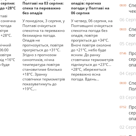
 серпня:
Полтаві на 03 серпня:
опадів: прогноз
Спе
08:00
 до +28°С
спека та переважно
погоди у Полтаві на
чек
без опадів
06 серпня
таві
06 Серп
 сонячна
У понеділок, 3 серпня, у
У четвер, 06 серпня, на
 погода
Полтаві очікується
Полтавщині очікується
Спе
08:03
вітря
спекотна та переважно
спекотна погода без
пог
 +28°С.
безхмарна погода.
опадів, повітря
Опадів не
прогріється до +34°С.
05 Серп
 нічний
прогнозується, повітря
Вночі повітря охолоне
06:00
прогріється до +31°С.
до +21°С, небо буде
Про
07:46
овітря
Згідно з прогнозом
ясним. До ранку
сер
ід +16°С
синоптиків, нічна
стовпчики термометрів
р буде
температура повітря
піднімуться до +23°С…
опа
становитиме близько
+28°С, збережеться
04 Серп
+18°С. Зранку
переважно ясна
стовпчики термометрів
погода. Вдень…
Спе
08:00
показуватимуть до
Пол
+19°С,…
03 Серп
Про
07:52
сер
опа
02 Серп