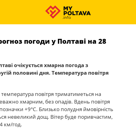
рогноз погоди у Полтаві на 28
лтаві очікується хмарна погода з
гій половині дня. Температура повітря
і температура повітря триматиметься на
реважно хмарним, без опадів. Вдень повітря
 позначки +9°С. Близько полудня ймовірність
ться невеликий дощ. Вітер буде поривчастим,
4 км/год.