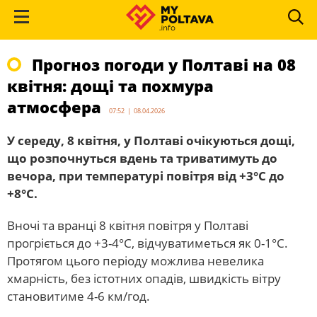
Прогноз погоди у Полтаві на 08
квітня: дощі та похмура
атмосфера
07:52 | 08.04.2026
У середу, 8 квітня, у Полтаві очікуються дощі,
що розпочнуться вдень та триватимуть до
вечора, при температурі повітря від +3°С до
+8°С.
Вночі та вранці 8 квітня повітря у Полтаві
прогріється до +3-4°С, відчуватиметься як 0-1°С.
Протягом цього періоду можлива невелика
хмарність, без істотних опадів, швидкість вітру
становитиме 4-6 км/год.