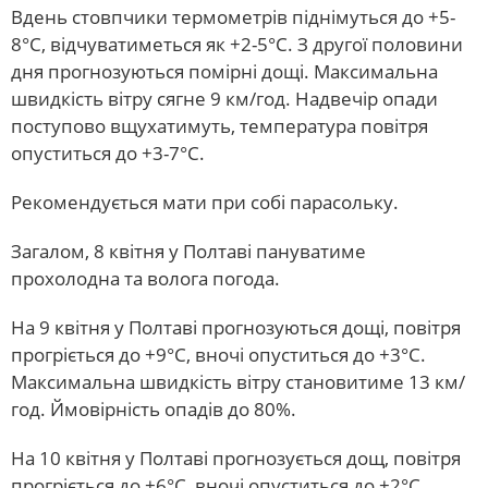
Вдень стовпчики термометрів піднімуться до +5-
8°С, відчуватиметься як +2-5°С. З другої половини
дня прогнозуються помірні дощі. Максимальна
швидкість вітру сягне 9 км/год. Надвечір опади
поступово вщухатимуть, температура повітря
опуститься до +3-7°С.
Рекомендується мати при собі парасольку.
Загалом, 8 квітня у Полтаві пануватиме
прохолодна та волога погода.
На 9 квітня у Полтаві прогнозуються дощі, повітря
прогріється до +9°С, вночі опуститься до +3°С.
Максимальна швидкість вітру становитиме 13 км/
год. Ймовірність опадів до 80%.
На 10 квітня у Полтаві прогнозується дощ, повітря
прогріється до +6°С, вночі опуститься до +2°С.