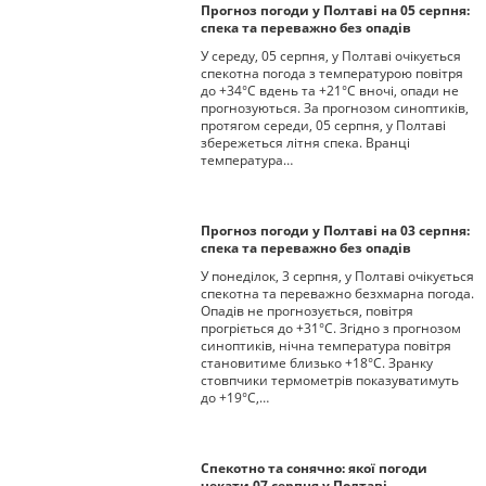
Прогноз погоди у Полтаві на 05 серпня:
спека та переважно без опадів
У середу, 05 серпня, у Полтаві очікується
спекотна погода з температурою повітря
до +34°С вдень та +21°С вночі, опади не
прогнозуються. За прогнозом синоптиків,
протягом середи, 05 серпня, у Полтаві
збережеться літня спека. Вранці
температура…
Прогноз погоди у Полтаві на 03 серпня:
спека та переважно без опадів
У понеділок, 3 серпня, у Полтаві очікується
спекотна та переважно безхмарна погода.
Опадів не прогнозується, повітря
прогріється до +31°С. Згідно з прогнозом
синоптиків, нічна температура повітря
становитиме близько +18°С. Зранку
стовпчики термометрів показуватимуть
до +19°С,…
Спекотно та сонячно: якої погоди
чекати 07 серпня у Полтаві