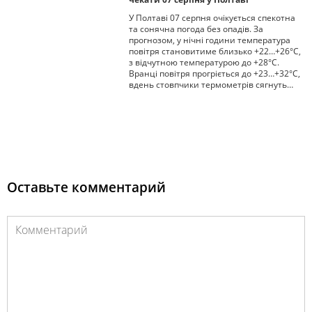
У Полтаві 07 серпня очікується спекотна
та сонячна погода без опадів. За
прогнозом, у нічні години температура
повітря становитиме близько +22…+26°C,
з відчутною температурою до +28°C.
Вранці повітря прогріється до +23…+32°C,
вдень стовпчики термометрів сягнуть…
Оставьте комментарий