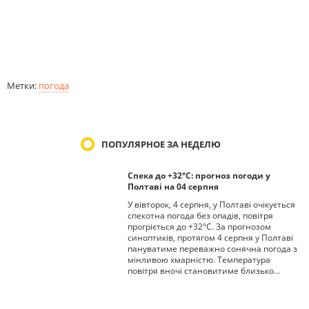
Метки:
погода
ПОПУЛЯРНОЕ ЗА НЕДЕЛЮ
Спека до +32°С: прогноз погоди у
Полтаві на 04 серпня
У вівторок, 4 серпня, у Полтаві очікується
спекотна погода без опадів, повітря
прогріється до +32°С. За прогнозом
синоптиків, протягом 4 серпня у Полтаві
пануватиме переважно сонячна погода з
мінливою хмарністю. Температура
повітря вночі становитиме близько…