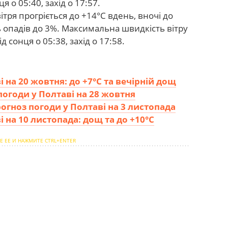
я о 05:40, захід о 17:57.
тря прогріється до +14°C вдень, вночі до
ть опадів до 3%. Максимальна швидкість вітру
д сонця о 05:38, захід о 17:58.
 на 20 жовтня: до +7°С та вечірній дощ
погоди у Полтаві на 28 жовтня
прогноз погоди у Полтаві на 3 листопада
 на 10 листопада: дощ та до +10°С
Е ЕЕ И НАЖМИТЕ CTRL+ENTER