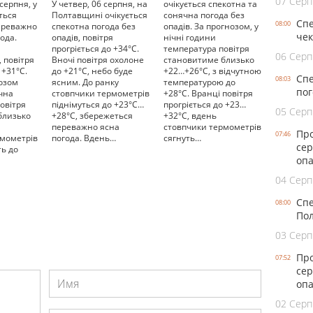
07 Серп
 серпня, у
У четвер, 06 серпня, на
очікується спекотна та
ться
Полтавщині очікується
сонячна погода без
Спе
08:00
переважно
спекотна погода без
опадів. За прогнозом, у
чек
ода.
опадів, повітря
нічні години
прогріється до +34°С.
температура повітря
06 Серп
 повітря
Вночі повітря охолоне
становитиме близько
 +31°С.
до +21°С, небо буде
+22…+26°C, з відчутною
Спе
08:03
нозом
ясним. До ранку
температурою до
пог
ічна
стовпчики термометрів
+28°C. Вранці повітря
овітря
піднімуться до +23°С…
прогріється до +23…
05 Серп
близько
+28°С, збережеться
+32°C, вдень
переважно ясна
стовпчики термометрів
Про
07:46
рмометрів
погода. Вдень…
сягнуть…
сер
ь до
опа
04 Серп
Спе
08:00
Пол
03 Серп
Про
07:52
сер
опа
02 Серп