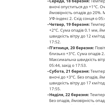
Середа, 18 березня:
Темпера
вночі опуститься до +1°C. О
ймовірність опадів до 20%. 
УФ-індекс 2. Схід сонця о 05:4
Четвер, 19 березня:
Темпера
+2°C. Сума опадів 0.1 мм, й
швидкість вітру до 12 км/год.
17:52.
П’ятниця, 20 березня:
Повіт
близько +3°C. Сума опадів 2.
Максимальна швидкість вітру
05:44, захід о 17:53.
Субота, 21 березня:
Темпера
вночі до +3°C. Без опадів, 
швидкість вітру до 17 км/год.
17:55.
Неділя, 22 березня:
Темпера
Без опадів, ймовірність опа