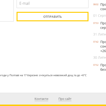
Про
08:02
сон
01 Серп
Про
07:53
сер
31 Лип
Про
07:42
сон
+26
30 Лип
Про
07:52
без
годи у Полтаві на 17 березня: очікується невеликий дощ та до +6°С
Контакти
Про сайт