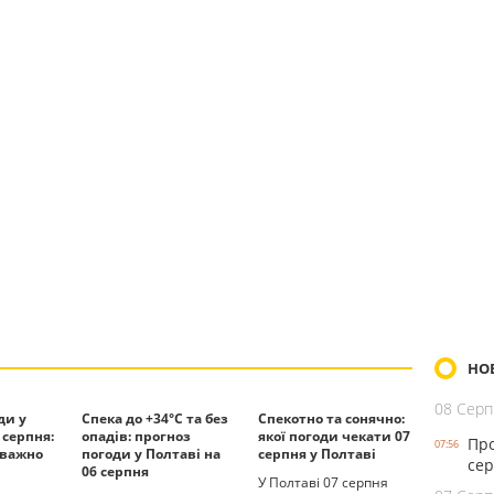
НО
08 Серп
ди у
Спека до +34°С та без
Спекотно та сонячно:
 серпня:
опадів: прогноз
якої погоди чекати 07
Про
07:56
еважно
погоди у Полтаві на
серпня у Полтаві
сер
06 серпня
У Полтаві 07 серпня