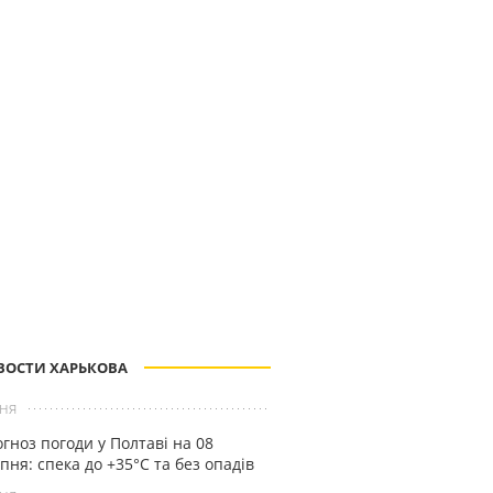
ВОСТИ ХАРЬКОВА
ня
гноз погоди у Полтаві на 08
пня: спека до +35°С та без опадів