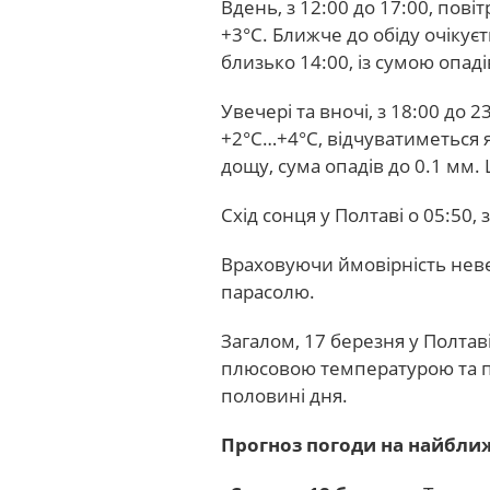
Вдень, з 12:00 до 17:00, пові
+3°С. Ближче до обіду очіку
близько 14:00, із сумою опаді
Увечері та вночі, з 18:00 до 
+2°С…+4°С, відчуватиметься я
дощу, сума опадів до 0.1 мм.
Схід сонця у Полтаві о 05:50, з
Враховуючи ймовірність неве
парасолю.
Загалом, 17 березня у Полта
плюсовою температурою та п
половині дня.
Прогноз погоди на найближ