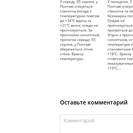
У середу, 05 серпня, у
У понеділок, 3
Полтаві очікується
Полтаві очікує
спекотна погода з
спекотна та 
температурою повітря
безхмарна пог
до +34°С вдень та
Опадів не
+21°С вночі, опади не
прогнозується,
прогнозуються. За
прогріється до
прогнозом синоптиків,
Згідно з прог
протягом середи, 05
синоптиків, н
серпня, у Полтаві
температура п
збережеться літня
становитиме 
спека. Вранці
+18°С. Зранку
температура…
стовпчики те
показуватимут
+19°С,…
Оставьте комментарий