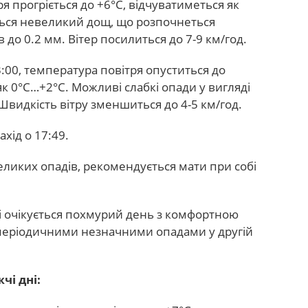
тря прогріється до +6°С, відчуватиметься як
ється невеликий дощ, що розпочнеться
в до 0.2 мм. Вітер посилиться до 7-9 км/год.
23:00, температура повітря опуститься до
к 0°С…+2°С. Можливі слабкі опади у вигляді
 Швидкість вітру зменшиться до 4-5 км/год.
ахід о 17:49.
ликих опадів, рекомендується мати при собі
ві очікується похмурий день з комфортною
еріодичними незначними опадами у другій
чі дні: