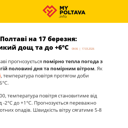
Полтаві на 17 березня:
икий дощ та до +6°С
08:06 | 17.03.2026
таві прогнозується
помірно тепла погода з
ій половині дня та помірним вітром
. Як
і
, температура повітря протягом доби
6°С.
1:00, температура повітря становитиме від
ід -2°С до +1°С. Прогнозується переважно
отних опадів. Швидкість вітру сягатиме 5-8