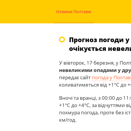
Новини Полтави
Прогноз погоди у 
очікується невел
У вівторок, 17 березня, у Пол
невеликими опадами у друг
передає сайт
погода у Полтав
коливатиметься від +1°С до +
Вночі та вранці, з 00:00 до 1
+1°С до +4°С, за відчуттями в
похмура погода, проте без іст
км/год.