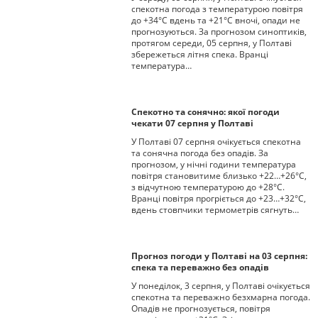
спекотна погода з температурою повітря
до +34°С вдень та +21°С вночі, опади не
прогнозуються. За прогнозом синоптиків,
протягом середи, 05 серпня, у Полтаві
збережеться літня спека. Вранці
температура…
Спекотно та сонячно: якої погоди
чекати 07 серпня у Полтаві
У Полтаві 07 серпня очікується спекотна
та сонячна погода без опадів. За
прогнозом, у нічні години температура
повітря становитиме близько +22…+26°C,
з відчутною температурою до +28°C.
Вранці повітря прогріється до +23…+32°C,
вдень стовпчики термометрів сягнуть…
Прогноз погоди у Полтаві на 03 серпня:
спека та переважно без опадів
У понеділок, 3 серпня, у Полтаві очікується
спекотна та переважно безхмарна погода.
Опадів не прогнозується, повітря