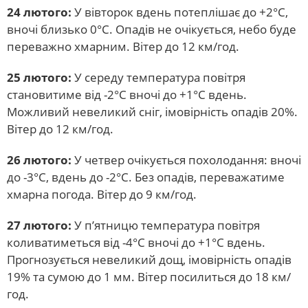
24 лютого:
У вівторок вдень потеплішає до +2°С,
вночі близько 0°С. Опадів не очікується, небо буде
переважно хмарним. Вітер до 12 км/год.
25 лютого:
У середу температура повітря
становитиме від -2°С вночі до +1°С вдень.
Можливий невеликий сніг, імовірність опадів 20%.
Вітер до 12 км/год.
26 лютого:
У четвер очікується похолодання: вночі
до -3°С, вдень до -2°С. Без опадів, переважатиме
хмарна погода. Вітер до 9 км/год.
27 лютого:
У п’ятницю температура повітря
коливатиметься від -4°С вночі до +1°С вдень.
Прогнозується невеликий дощ, імовірність опадів
19% та сумою до 1 мм. Вітер посилиться до 18 км/
год.