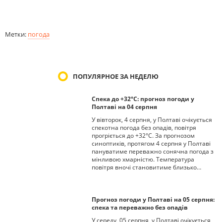
Метки:
погода
ПОПУЛЯРНОЕ ЗА НЕДЕЛЮ
Спека до +32°С: прогноз погоди у
Полтаві на 04 серпня
У вівторок, 4 серпня, у Полтаві очікується
спекотна погода без опадів, повітря
прогріється до +32°С. За прогнозом
синоптиків, протягом 4 серпня у Полтаві
пануватиме переважно сонячна погода з
мінливою хмарністю. Температура
повітря вночі становитиме близько…
Прогноз погоди у Полтаві на 05 серпня:
спека та переважно без опадів
У середу, 05 серпня, у Полтаві очікується