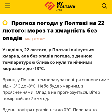
Прогноз погоди у Полтаві на 22
лютого: мороз та хмарність без
опадів
08:01 | 22.02.2026
У неділю, 22 лютого, у Полтаві очікується
хмарна, але без опадів погода, з денною
температурою близько нуля та нічними
морозами до -13°С.
Вранці у Полтаві температура повітря становитиме
від -13°С до -8°С. Небо буде хмарним, з
проясненнями. Опадів не прогнозується. Вітер
помірний, до 7 км/год.
Вдень повітря прогріється до 0°С. Переважно