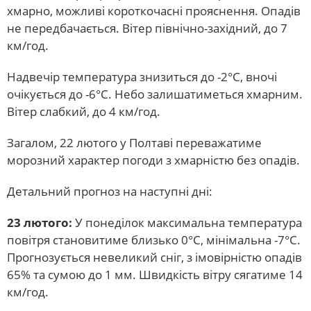
хмарно, можливі короткочасні прояснення. Опадів
не передбачається. Вітер північно-західний, до 7
км/год.
Надвечір температура знизиться до -2°С, вночі
очікується до -6°С. Небо залишатиметься хмарним.
Вітер слабкий, до 4 км/год.
Загалом, 22 лютого у Полтаві переважатиме
морозний характер погоди з хмарністю без опадів.
Детальний прогноз на наступні дні:
23 лютого:
У понеділок максимальна температура
повітря становитиме близько 0°С, мінімальна -7°С.
Прогнозується невеликий сніг, з імовірністю опадів
65% та сумою до 1 мм. Швидкість вітру сягатиме 14
км/год.