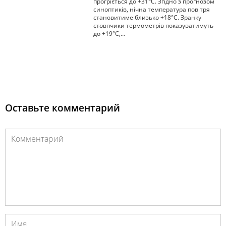
прогріється до +31°С. Згідно з прогнозом
синоптиків, нічна температура повітря
становитиме близько +18°С. Зранку
стовпчики термометрів показуватимуть
до +19°С,…
Оставьте комментарий