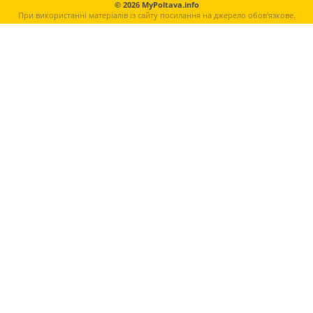
© 2026 MyPoltava.info
При використанні матеріалів із сайту посилання на джерело обов'язкове.