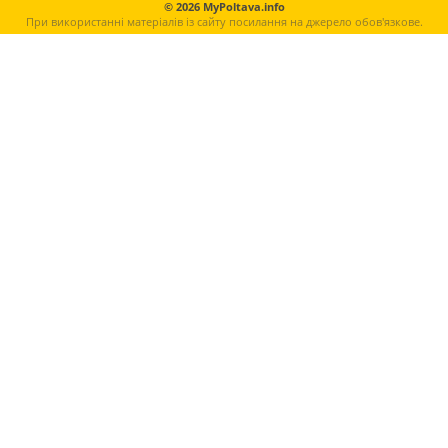
© 2026 MyPoltava.info
При використанні матеріалів із сайту посилання на джерело обов'язкове.