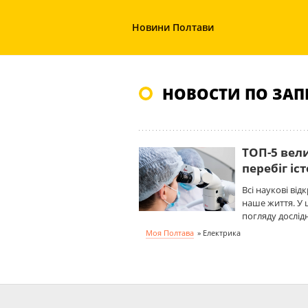
Новини Полтави
НОВОСТИ ПО ЗАП
ТОП-5 вел
перебіг іст
Всі наукові ві
наше життя. У ц
погляду дослідн
Моя Полтава
»
Електрика