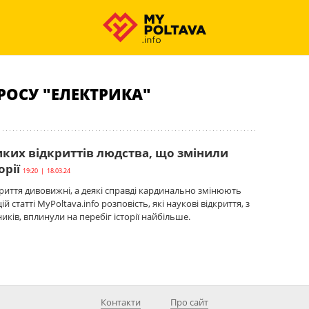
РОСУ "ЕЛЕКТРИКА"
иких відкриттів людства, що змінили
орії
19:20 | 18.03.24
дкриття дивовижні, а деякі справді кардинально змінюють
ій статті MyPoltava.info розповість, які наукові відкриття, з
иків, вплинули на перебіг історії найбільше.
Контакти
Про сайт