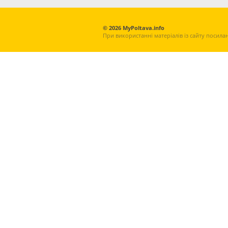
© 2026 MyPoltava.info
При використанні матеріалів із сайту посила