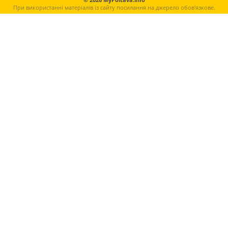
При використанні матеріалів із сайту посилання на джерело обов'язкове.