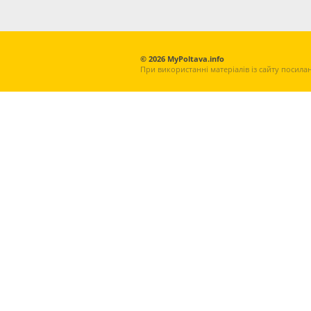
© 2026 MyPoltava.info
При використанні матеріалів із сайту посила