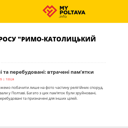
ПРОСУ "РИМО-КАТОЛИЦЬКИЙ
 та перебудовані: втрачені пам’ятки
25 | 7.03.24
жемо побачити лише на фото частину релігійних споруд,
али у Полтаві. Багато з цих пам’яток були зруйновані,
перебудовані та призначені для інших цілей.