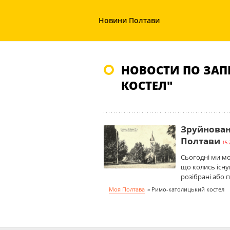
Новини Полтави
НОВОСТИ ПО ЗА
КОСТЕЛ"
Зруйновані
Полтави
15:
Сьогодні ми мо
що колись існув
розібрані або 
Моя Полтава
»
Римо-католицький костел