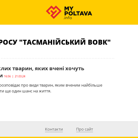
РОСУ "ТАСМАНІЙСЬКИЙ ВОВК"
лих тварин, яких вчені хочуть
и
16:56 | 21.03.24
 розповідає про види тварин, яким вченим найбільше
ати ще один шанс на життя.
Контакти
Про сайт