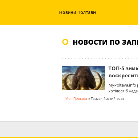
Новини Полтави
НОВОСТИ ПО ЗАП
ТОП-5 зник
воскресит
MyPoltava.info
хотілося б над
Моя Полтава
»
Тасманійський вовк