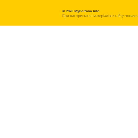
© 2026 MyPoltava.info
При використанні матеріалів із сайту посила