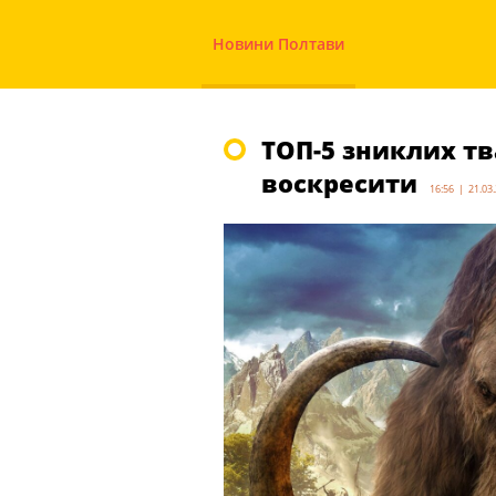
Новини Полтави
ТОП-5 зниклих тв
воскресити
16:56 | 21.03