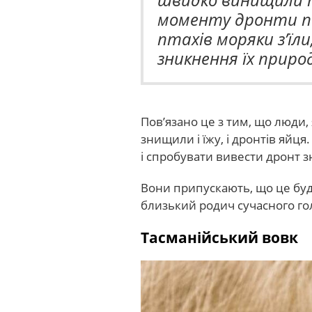
моменту дронти по
птахів моряки з’їли
зникнення їх приро
Пов’язано це з тим, що люди, 
знищили і їжу, і дронтів яйц
і спробувати вивести дронт з
Вони припускають, що це буд
близький родич сучасного го
Тасманійський вовк