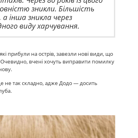
вністю зникли. Більшість
, а інша зникла через
дного виду харчування.
які прибули на острів, завезли нові види, що
я. Очевидно, вчені хочуть виправити помилку
нову.
е не так складно, адже Додо — досить
луба.