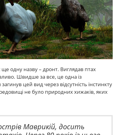
є ще одну назву – дронт. Виглядав птах
зливо. Швидше за все, це одна із
 загинув цей вид через відсутність інстинкту
ередовищі не було природних хижаків, яких
 острів Маврикій, досить
ахів. Через 80 років із цього