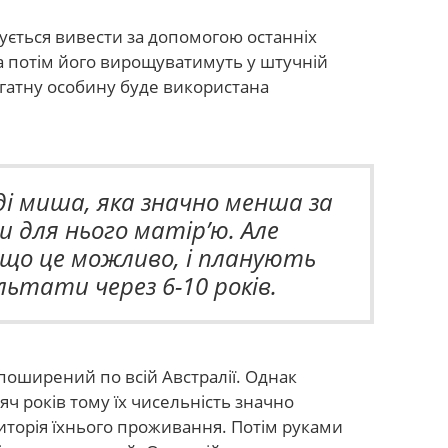
нується вивести за допомогою останніх
а потім його вирощуватимуть у штучній
огатну особину буде використана
ді миша, яка значно менша за
 для нього матір’ю. Але
 що це можливо, і планують
ьтати через 6-10 років.
поширений по всій Австралії. Однак
ч років тому їх чисельність значно
ериторія їхнього проживання. Потім руками