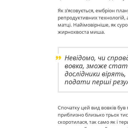
Як з’ясовується, ембріон пла
репродуктивних технологій, 
матці. Найімовірніше, як сур
жирнохвоста миша.
Невідомо, чи справ
вовка, зможе стати
дослідники вірять,
подати перші резул
Спочатку цей вид вовків був 
приблизно близько трьох тися
скоротилася, так само як і т