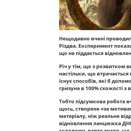
Нещодавно вчені проводил
Різдва. Експеримент показ
що не піддається відновлен
Річ у тім, що з розвитком
настільки, що втрачається
існує способів, які б допо
гризуна в 100% схожості з 
Тобто підсумкова робота в
щось, створене «за мотива
матеріалу, ніж реальне ві
відновлення ланцюжка ДНК
складним, варто знати, що