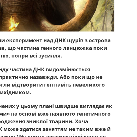
и експеримент над ДНК щурів з острова
ав, що частина генного ланцюжка поки
ню, попри всі зусилля.
 виду частина ДНК видозмінюється
 практично назавжди. Або поки що не
могли відтворити ген навіть невеликого
вихідником.
чених у цьому плані швидше виглядає як
ми» на основі вже наявного генетичного
дродження зниклої тварини. Хоча
 може здатися заняттям не таким вже й
 лише 1% геному людини відрізняється