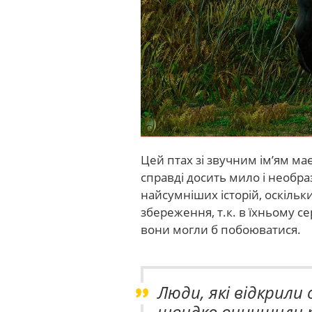
Цей птах зі звучним ім’ям ма
справді досить мило і необра
найсумніших історій, оскільки
збереження, т.к. в їхньому с
вони могли б побоюватися.
Люди, які відкрили
швидко винищили пт