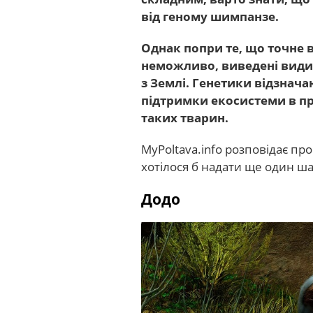
від геному шимпанзе.
Однак попри те, що точне
неможливо, виведені види 
з Землі. Генетики відзнач
підтримки екосистеми в 
таких тварин.
MyPoltava.info розповідає п
хотілося б надати ще один ша
Додо