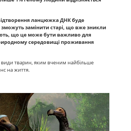
 відтворення ланцюжка ДНК буде
зможуть замінити старі, що вже зникли
ають, що це може бути важливо для
природному середовищі проживання
ро види тварин, яким вченим найбільше
нс на життя.