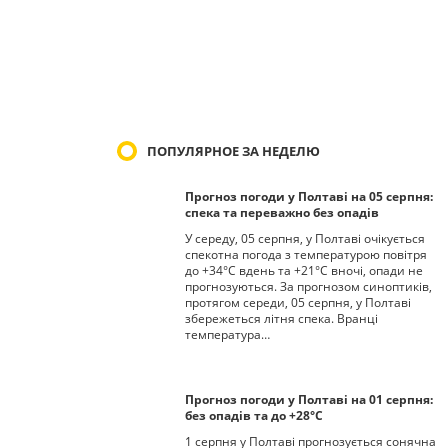
ПОПУЛЯРНОЕ ЗА НЕДЕЛЮ
Прогноз погоди у Полтаві на 05 серпня:
спека та переважно без опадів
У середу, 05 серпня, у Полтаві очікується
спекотна погода з температурою повітря
до +34°С вдень та +21°С вночі, опади не
прогнозуються. За прогнозом синоптиків,
протягом середи, 05 серпня, у Полтаві
збережеться літня спека. Вранці
температура…
Прогноз погоди у Полтаві на 01 серпня:
без опадів та до +28°С
1 серпня у Полтаві прогнозується сонячна