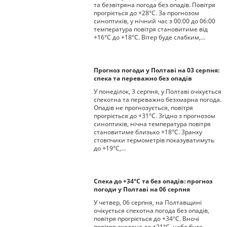
та безвітряна погода без опадів. Повітря
прогріється до +28°С. За прогнозом
синоптиків, у нічний час з 00:00 до 06:00
температура повітря становитиме від
+16°С до +18°С. Вітер буде слабким,…
Прогноз погоди у Полтаві на 03 серпня:
спека та переважно без опадів
У понеділок, 3 серпня, у Полтаві очікується
спекотна та переважно безхмарна погода.
Опадів не прогнозується, повітря
прогріється до +31°С. Згідно з прогнозом
синоптиків, нічна температура повітря
становитиме близько +18°С. Зранку
стовпчики термометрів показуватимуть
до +19°С,…
Спека до +34°С та без опадів: прогноз
погоди у Полтаві на 06 серпня
У четвер, 06 серпня, на Полтавщині
очікується спекотна погода без опадів,
повітря прогріється до +34°С. Вночі
повітря охолоне до +21°С, небо буде