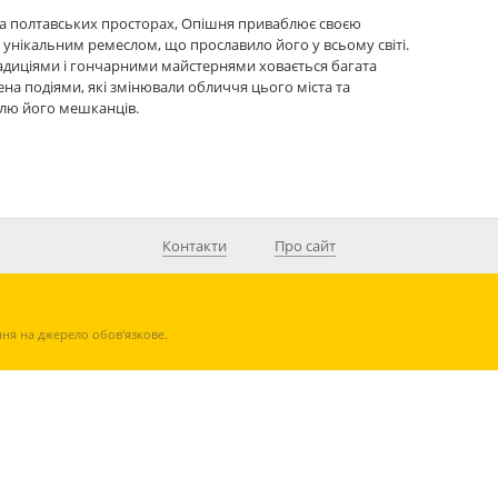
а полтавських просторах, Опішня приваблює своєю
унікальним ремеслом, що прославило його у всьому світі.
адиціями і гончарними майстернями ховається багата
нена подіями, які змінювали обличчя цього міста та
олю його мешканців.
Контакти
Про сайт
ння на джерело обов'язкове.