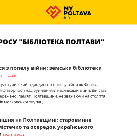
РОСУ "БІБЛІОТЕКА ПОЛТАВИ"
я з попелу війни: земська бібліотека
55 | 10.04.24
ультури, який відродився з попелу війни як Фенікс,
умф творчості над руйнівними наслідками війни. Він став
реженої пам’яті Полтавщини, не зважаючи на століття
ів московської окупації.
ішня на Полтавщині: старовинне
істечко та осередок українського
а
13:00 | 16.03.24