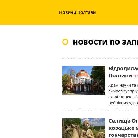
Новини Полтави
НОВОСТИ ПО ЗАП
Відродилас
Полтави
16:
Храм науки та к
символізує трі
скарбницею збе
руйнівних удар
Селище Оп
козацьке м
гончарств