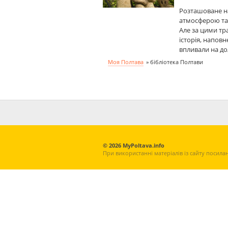
Розташоване н
атмосферою та 
Але за цими тр
історія, напов
впливали на д
Моя Полтава
»
бібліотека Полтави
© 2026 MyPoltava.info
При використанні матеріалів із сайту посила