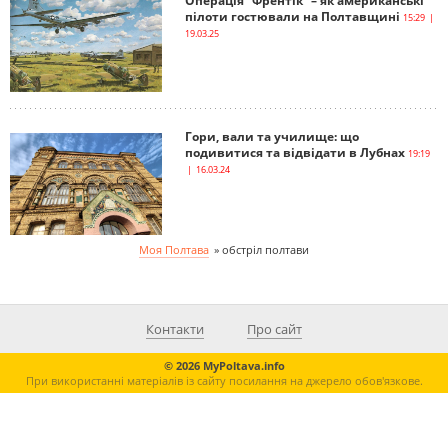
Операція “Френтік” – як американські
пілоти гостювали на Полтавщині
15:29 |
19.03.25
Гори, вали та училище: що
подивитися та відвідати в Лубнах
19:19
| 16.03.24
Моя Полтава
»
обстріл полтави
Контакти
Про сайт
© 2026 MyPoltava.info
При використанні матеріалів із сайту посилання на джерело обов'язкове.