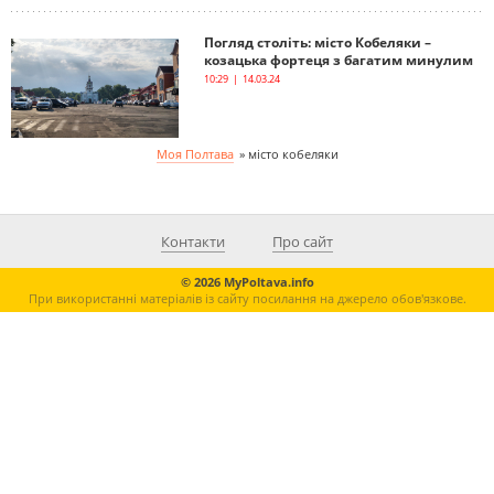
Погляд століть: місто Кобеляки –
козацька фортеця з багатим минулим
10:29 | 14.03.24
Моя Полтава
»
місто кобеляки
Контакти
Про сайт
© 2026 MyPoltava.info
При використанні матеріалів із сайту посилання на джерело обов'язкове.