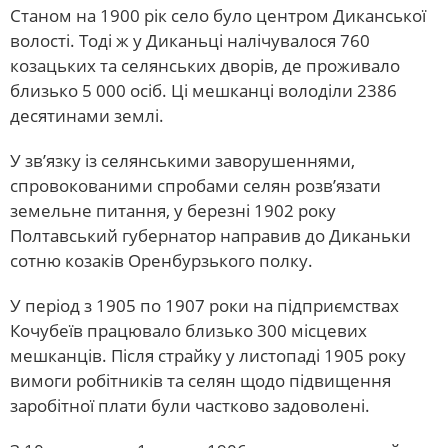
Станом на 1900 рік село було центром Диканської
волості. Тоді ж у Диканьці налічувалося 760
козацьких та селянських дворів, де проживало
близько 5 000 осіб. Ці мешканці володіли 2386
десятинами землі.
У зв’язку із селянськими заворушеннями,
спровокованими спробами селян розв’язати
земельне питання, у березні 1902 року
Полтавський губернатор направив до Диканьки
сотню козаків Оренбурзького полку.
У період з 1905 по 1907 роки на підприємствах
Кочубеїв працювало близько 300 місцевих
мешканців. Після страйку у листопаді 1905 року
вимоги робітників та селян щодо підвищення
заробітної плати були частково задоволені.