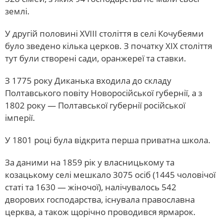
землі.
У другій половині XVIII століття в селі Кочубеями
було зведено кілька церков. З початку XIX століття
тут були створені сади, оранжереї та ставки.
З 1775 року Диканька входила до складу
Полтавського повіту Новоросійської губернії, а з
1802 року — Полтавської губернії російської
імперії.
У 1801 році була відкрита перша приватна школа.
За даними на 1859 рік у власницькому та
козацькому селі мешкало 3075 осіб (1445 чоловічої
статі та 1630 — жіночої), налічувалось 542
дворових господарства, існувала православна
церква, а також щорічно проводився ярмарок.