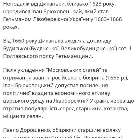
Неподалік від Диканьки, близько 1623 року,
народився Іван Брюховецький, який став
Гетьманом Лівобережної України у 1663–1668
роках.
Від 1660 року Диканька входила до складу
Будиської (Будянської, Великобудищанської) сотні
Полтавського полку Гетьманщини.
Після укладення “Московських статей” та
отримання звання російського боярина (1665 р.),
Іван Брюховецький допустив посилення
політичної влади та економічного впливу
царського уряду на Лівобережній Україні, через що
втратив популярність серед старшини, козацтва,
міщан та селян.
Павло Дорошенко, обіцяючи старшині всіляку
підтримку, схилив її на свій бік. Правобережне