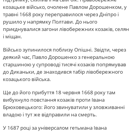
козацьке військо, очолене Павлом Дорошенком, у
травні 1668 року переправилося через Дніпро і
рушило у напрямку Полтави. До нього
приєднувалися загони лівобережних козаків, селян
і міщан.
Військо зупинилося поблизу Опішні. Звідти, через
деякий час, Павло Дорошенко з генеральною
старшиною у супроводі тисячі козаків попрямував
до Диканьки, де знаходився табір лівобережного
козацького війська.
Ще до його прибуття 18 червня 1668 року там
вибухнуло повстання козаків проти Івана
Брюховецького: його звинуватили у зловживанні
владою і тут же відправили на смерть.
У 1687 році за універсалом гетьмана Івана