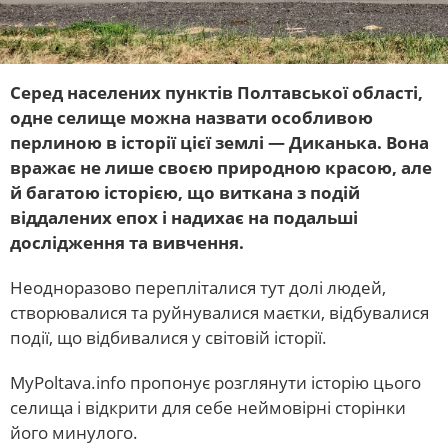
Серед населених пунктів Полтавської області,
одне селище можна назвати особливою
перлиною в історії цієї землі — Диканька. Вона
вражає не лише своєю природною красою, але
й багатою історією, що виткана з подій
віддалених епох і надихає на подальші
дослідження та вивчення.
Неодноразово перепліталися тут долі людей,
створювалися та руйнувалися маєтки, відбувалися
події, що відбивалися у світовій історії.
MyPoltava.info пропонує розглянути історію цього
селища і відкрити для себе неймовірні сторінки
його минулого.