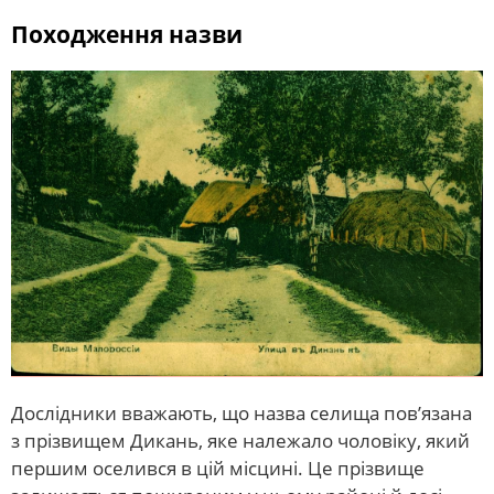
Походження назви
Дослідники вважають, що назва селища пов’язана
з прізвищем Дикань, яке належало чоловіку, який
першим оселився в цій місцині. Це прізвище