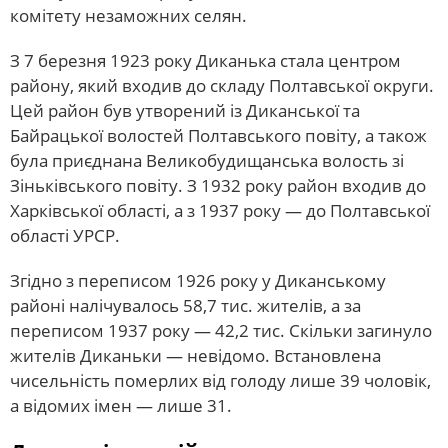
комітету незаможних селян.
З 7 березня 1923 року Диканька стала центром
району, який входив до складу Полтавської округи.
Цей район був утворений із Диканської та
Байрацької волостей Полтавського повіту, а також
була приєднана Великобудищанська волость зі
Зіньківського повіту. З 1932 року район входив до
Харківської області, а з 1937 року — до Полтавської
області УРСР.
Згідно з переписом 1926 року у Диканському
районі налічувалось 58,7 тис. жителів, а за
переписом 1937 року — 42,2 тис. Скільки загинуло
жителів Диканьки — невідомо. Встановлена
чисельність померлих від голоду лише 39 чоловік,
а відомих імен — лише 31.