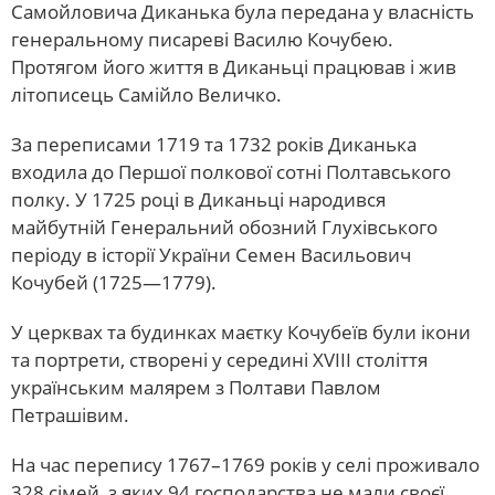
Самойловича Диканька була передана у власність
генеральному писареві Василю Кочубею.
Протягом його життя в Диканьці працював і жив
літописець Самійло Величко.
За переписами 1719 та 1732 років Диканька
входила до Першої полкової сотні Полтавського
полку. У 1725 році в Диканьці народився
майбутній Генеральний обозний Глухівського
періоду в історії України Семен Васильович
Кочубей (1725—1779).
У церквах та будинках маєтку Кочубеїв були ікони
та портрети, створені у середині XVIII століття
українським малярем з Полтави Павлом
Петрашівим.
На час перепису 1767–1769 років у селі проживало
328 сімей, з яких 94 господарства не мали своєї