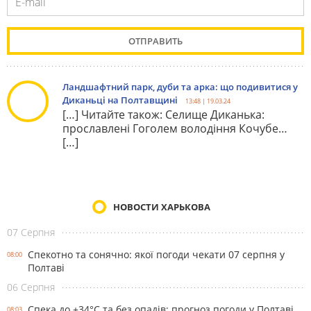
Ландшафтний парк, дуби та арка: що подивитися у
Диканьці на Полтавщині
13:48 | 19.03.24
[…] Читайте також: Селище Диканька:
прославлені Гоголем володіння Кочубе…
[…]
НОВОСТИ ХАРЬКОВА
07 Серпня
Спекотно та сонячно: якої погоди чекати 07 серпня у
08:00
Полтаві
06 Серпня
Спека до +34°С та без опадів: прогноз погоди у Полтаві
08:03