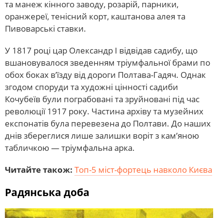
та манеж кінного заводу, розарій, парники,
оранжереї, тенісний корт, каштанова алея та
Пивоварські ставки.
У 1817 році цар Олександр I відвідав садибу, що
вшановувалося зведенням тріумфальної брами по
обох боках в’їзду від дороги Полтава-Гадяч. Однак
згодом споруди та художні цінності садиби
Кочубеїв були пограбовані та зруйновані під час
революції 1917 року. Частина архіву та музейних
експонатів була перевезена до Полтави. До наших
днів збереглися лише залишки воріт з кам’яною
табличкою — тріумфальна арка.
Читайте також:
Топ-5 міст-фортець навколо Києва
Радянська доба