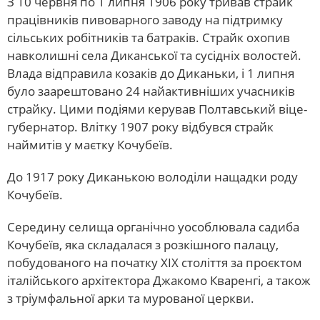
З 10 червня по 1 липня 1906 року тривав страйк
працівників пивоварного заводу на підтримку
сільських робітників та батраків. Страйк охопив
навколишні села Диканської та сусідніх волостей.
Влада відправила козаків до Диканьки, і 1 липня
було заарештовано 24 найактивніших учасників
страйку. Цими подіями керував Полтавський віце-
губернатор. Влітку 1907 року відбувся страйк
наймитів у маєтку Кочубеїв.
До 1917 року Диканькою володіли нащадки роду
Кочубеїв.
Середину селища органічно уособлювала садиба
Кочубеїв, яка складалася з розкішного палацу,
побудованого на початку XIX століття за проєктом
італійського архітектора Джакомо Кваренгі, а також
з тріумфальної арки та мурованої церкви.