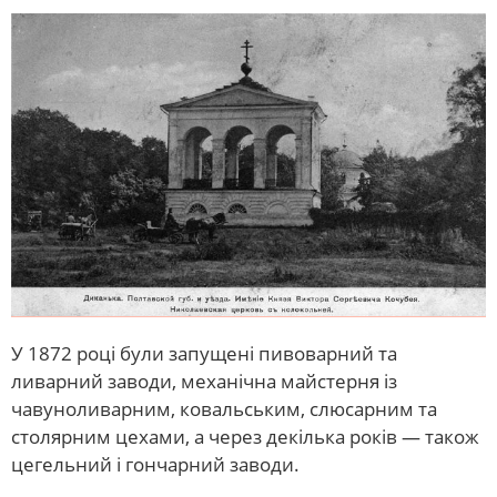
У 1872 році були запущені пивоварний та
ливарний заводи, механічна майстерня із
чавуноливарним, ковальським, слюсарним та
столярним цехами, а через декілька років — також
цегельний і гончарний заводи.