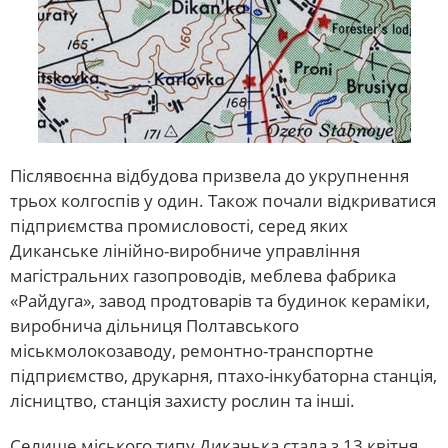
Післявоєнна відбудова призвела до укрупнення
трьох колгоспів у один. Також почали відкриватися
підприємства промисловості, серед яких
Диканське лінійно-виробниче управління
магістральних газопроводів, меблева фабрика
«Райдуга», завод продтоварів та будинок кераміки,
виробнича дільниця Полтавського
міськмолокозаводу, ремонтно-транспортне
підприємство, друкарня, птахо-інкубаторна станція,
лісництво, станція захисту рослин та інші.
Селище міського типу Диканька стала з 13 квітня