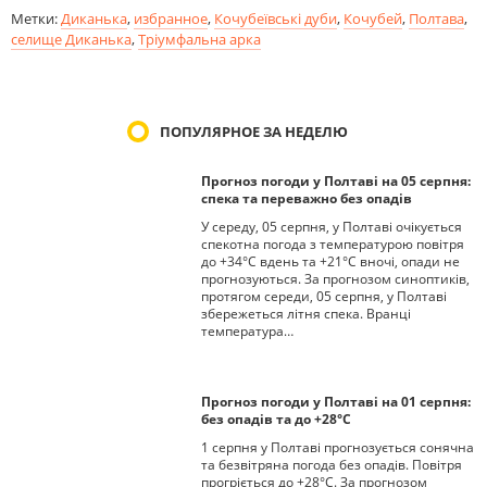
Метки:
Диканька
,
избранное
,
Кочубеївські дуби
,
Кочубей
,
Полтава
,
селище Диканька
,
Тріумфальна арка
ПОПУЛЯРНОЕ ЗА НЕДЕЛЮ
Прогноз погоди у Полтаві на 05 серпня:
спека та переважно без опадів
У середу, 05 серпня, у Полтаві очікується
спекотна погода з температурою повітря
до +34°С вдень та +21°С вночі, опади не
прогнозуються. За прогнозом синоптиків,
протягом середи, 05 серпня, у Полтаві
збережеться літня спека. Вранці
температура…
Прогноз погоди у Полтаві на 01 серпня:
без опадів та до +28°С
1 серпня у Полтаві прогнозується сонячна
та безвітряна погода без опадів. Повітря
прогріється до +28°С. За прогнозом