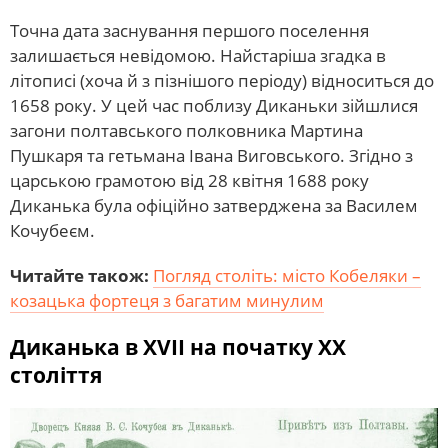
Точна дата заснування першого поселення
залишається невідомою. Найстаріша згадка в
літописі (хоча й з пізнішого періоду) відноситься до
1658 року. У цей час поблизу Диканьки зійшлися
загони полтавського полковника Мартина
Пушкаря та гетьмана Івана Виговського. Згідно з
царською грамотою від 28 квітня 1688 року
Диканька була офіційно затверджена за Василем
Кочубеєм.
Читайте також:
Погляд століть: місто Кобеляки –
козацька фортеця з багатим минулим
Диканька в XVII на початку XX
століття