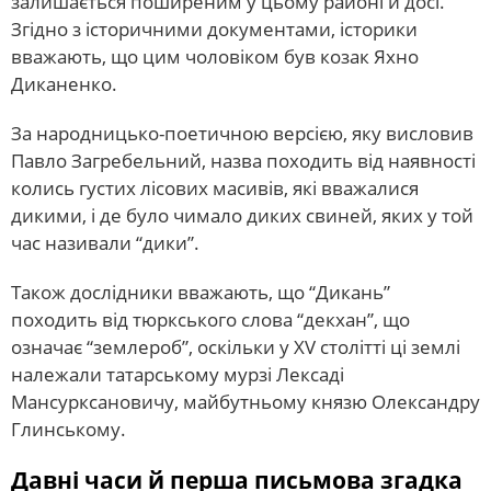
залишається поширеним у цьому районі й досі.
Згідно з історичними документами, історики
вважають, що цим чоловіком був козак Яхно
Диканенко.
За народницько-поетичною версією, яку висловив
Павло Загребельний, назва походить від наявності
колись густих лісових масивів, які вважалися
дикими, і де було чимало диких свиней, яких у той
час називали “дики”.
Також дослідники вважають, що “Дикань”
походить від тюркського слова “декхан”, що
означає “землероб”, оскільки у XV столітті ці землі
належали татарському мурзі Лексаді
Мансурксановичу, майбутньому князю Олександру
Глинському.
Давні часи й перша письмова згадка