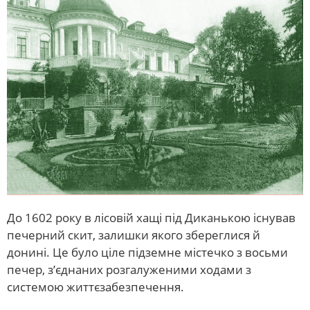
До 1602 року в лісовій хащі під Диканькою існував
печерний скит, залишки якого збереглися й
донині. Це було ціле підземне містечко з восьми
печер, з’єднаних розгалуженими ходами з
системою життєзабезпечення.