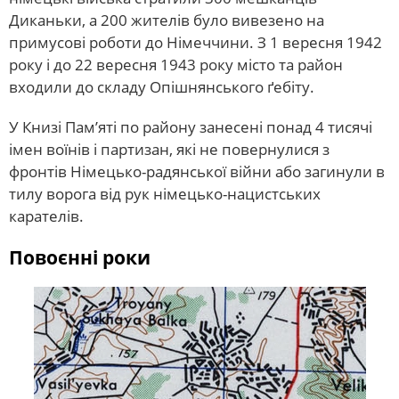
Диканьки, а 200 жителів було вивезено на
примусові роботи до Німеччини. З 1 вересня 1942
року і до 22 вересня 1943 року місто та район
входили до складу Опішнянського ґебіту.
У Книзі Пам’яті по району занесені понад 4 тисячі
імен воїнів і партизан, які не повернулися з
фронтів Німецько-радянської війни або загинули в
тилу ворога від рук німецько-нацистських
карателів.
Повоєнні роки