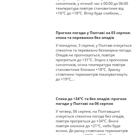
синоптиків, у нічний час з 00:00 до 06:00
температура повітря становитиме від
+16°С до +18°С. Вітер буде слабким,…
Прогноз погоди у Полтаві на 03 серпня:
спека та переважно без опадів
У понеділок, 3 серпня, у Полтаві очікується
спекотна та переважно безхмарна погода.
Опадів не прогнозується, повітря
прогріється до +31°С. Згідно з прогнозом
синоптиків, нічна температура повітря
становитиме близько +18°С. Зранку
стовпчики термометрів показуватимуть
до +19°С,…
Спека до +34°С та без опадів: прогноз
погоди у Полтаві на 06 серпня
У четвер, 06 серпня, на Полтавщині
очікується спекотна погода без опадів,
повітря прогріється до +34°С. Вночі
повітря охолоне до +21°С, небо буде
ясним. До ранку стовпчики термометрів