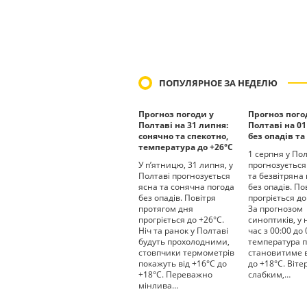
ПОПУЛЯРНОЕ ЗА НЕДЕЛЮ
Прогноз погоди у
Прогноз пого
Полтаві на 31 липня:
Полтаві на 01
сонячно та спекотно,
без опадів та
температура до +26°С
1 серпня у Пол
У п’ятницю, 31 липня, у
прогнозується
Полтаві прогнозується
та безвітряна
ясна та сонячна погода
без опадів. По
без опадів. Повітря
прогріється до
протягом дня
За прогнозом
прогріється до +26°С.
синоптиків, у
Ніч та ранок у Полтаві
час з 00:00 до 
будуть прохолодними,
температура п
стовпчики термометрів
становитиме в
покажуть від +16°С до
до +18°С. Віте
+18°С. Переважно
слабким,…
мінлива…