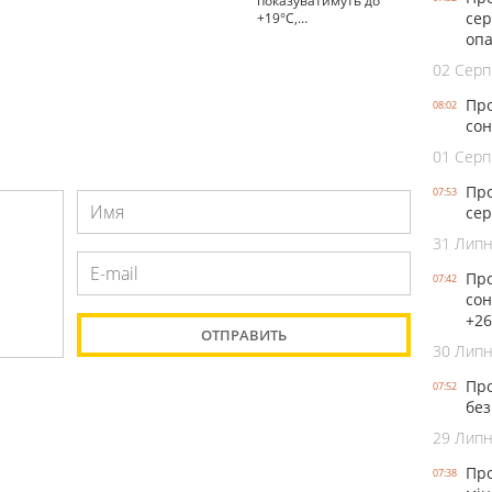
показуватимуть до
сер
+19°С,…
опа
02 Серп
Про
08:02
сон
01 Серп
Про
07:53
сер
31 Лип
Про
07:42
сон
+26
30 Лип
Про
07:52
без
29 Лип
Про
07:38