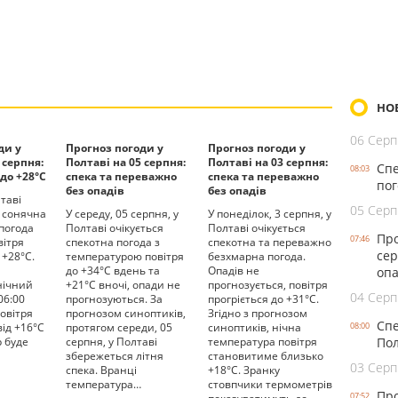
НО
06 Серп
ди у
Прогноз погоди у
Прогноз погоди у
 серпня:
Полтаві на 05 серпня:
Полтаві на 03 серпня:
Спе
08:03
 до +28°С
спека та переважно
спека та переважно
пог
без опадів
без опадів
таві
05 Серп
 сонячна
У середу, 05 серпня, у
У понеділок, 3 серпня, у
 погода
Полтаві очікується
Полтаві очікується
Про
07:46
вітря
спекотна погода з
спекотна та переважно
сер
 +28°С.
температурою повітря
безхмарна погода.
до +34°С вдень та
Опадів не
опа
 нічний
+21°С вночі, опади не
прогнозується, повітря
04 Серп
06:00
прогнозуються. За
прогріється до +31°С.
овітря
прогнозом синоптиків,
Згідно з прогнозом
Спе
ід +16°С
протягом середи, 05
синоптиків, нічна
08:00
р буде
серпня, у Полтаві
температура повітря
Пол
збережеться літня
становитиме близько
03 Серп
спека. Вранці
+18°С. Зранку
температура…
стовпчики термометрів
Про
07:52