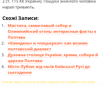
2 ст. 115 КК України). Пошуки зниклого чоловіка
наразі тривають.
Схожі Записи:
Мистика, семиглавый собор и
Олимпийский огонь: интересные факты о
Полтаве
«Каендень» и «пацьорки»: как возник
полтавский диалект
Духовна столиця України: храми, собори й
церкви Полтави
Місто Лубни: від часів Київської Русі до
сьогодення
ЕСЛИ ВЫ НАШЛИ ОПЕЧАТКУ НА САЙТЕ, ВЫДЕЛИТЕ ЕЕ И НАЖМИТЕ CTRL+ENTER