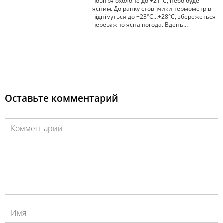
повітря охолоне до +21°С, небо буде
ясним. До ранку стовпчики термометрів
піднімуться до +23°С…+28°С, збережеться
переважно ясна погода. Вдень…
Оставьте комментарий