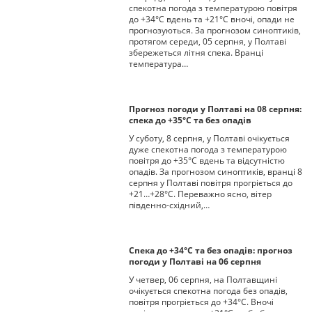
спекотна погода з температурою повітря
до +34°С вдень та +21°С вночі, опади не
прогнозуються. За прогнозом синоптиків,
протягом середи, 05 серпня, у Полтаві
збережеться літня спека. Вранці
температура…
Прогноз погоди у Полтаві на 08 серпня:
спека до +35°С та без опадів
У суботу, 8 серпня, у Полтаві очікується
дуже спекотна погода з температурою
повітря до +35°С вдень та відсутністю
опадів. За прогнозом синоптиків, вранці 8
серпня у Полтаві повітря прогріється до
+21…+28°С. Переважно ясно, вітер
південно-східний,…
Спека до +34°С та без опадів: прогноз
погоди у Полтаві на 06 серпня
У четвер, 06 серпня, на Полтавщині
очікується спекотна погода без опадів,
повітря прогріється до +34°С. Вночі