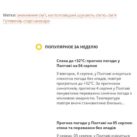
Метки:
зникнення сім'ї
,
на полтавщині шукають сім'ю
,
сім'я
Гутевичів
,
старі санжари
ПОПУЛЯРНОЕ ЗА НЕДЕЛЮ
Спека до +32°С: прогноз погоди у
Полтаві на 04 серпня
У вівторок, 4 серпня, у Полтаві очікується
спекотна погода без опадів, повітря
прогріється до +32°С. За прогнозом
синоптиків, протягом 4 серпня у Полтаві
пануватиме переважно сонячна погода з
мінливою хмарністю. Температура
повітря вночі становитиме близько…
Прогноз погоди у Полтаві на 05 серпня:
спека та переважно без опадів
У середу, 05 серпня, у Полтаві очікується