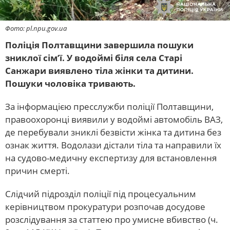
Фото: pl.npu.gov.ua
Поліція Полтавщини завершила пошуки
зниклої сім’ї. У водоймі біля села Старі
Санжари виявлено тіла жінки та дитини.
Пошуки чоловіка тривають.
За інформацією пресслужби поліції Полтавщини,
правоохоронці виявили у водоймі автомобіль ВАЗ,
де перебували зниклі безвісти жінка та дитина без
ознак життя. Водолази дістали тіла та направили їх
на судово-медичну експертизу для встановлення
причин смерті.
Слідчий підрозділ поліції під процесуальним
керівництвом прокуратури розпочав досудове
розслідування за статтею про умисне вбивство (ч.