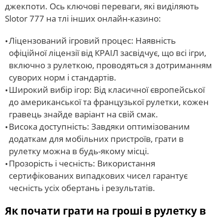
джекпоти. Ось ключові переваги, які виділяють
Slotor 777 на тлі інших онлайн-казино:
Ліцензований ігровий процес: Наявність
офіційної ліцензії від КРАІЛ засвідчує, що всі ігри,
включно з рулеткою, проводяться з дотриманням
суворих норм і стандартів.
Широкий вибір ігор: Від класичної європейської
до американської та французької рулетки, кожен
гравець знайде варіант на свій смак.
Висока доступність: Завдяки оптимізованим
додаткам для мобільних пристроїв, грати в
рулетку можна в будь-якому місці.
Прозорість і чесність: Використання
сертифікованих випадкових чисел гарантує
чесність усіх обертань і результатів.
Як почати грати на гроші в рулетку в