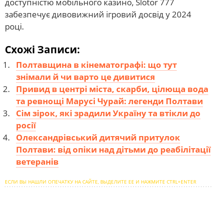
доступністю мобільного казино, Slotor 777
забезпечує дивовижний ігровий досвід у 2024
році.
Схожі Записи:
Полтавщина в кінематографі: що тут
знімали й чи варто це дивитися
Привид в центрі міста, скарби, цілюща вода
та ревнощі Марусі Чурай: легенди Полтави
Сім зірок, які зрадили Україну та втікли до
росії
Олександрівський дитячий притулок
Полтави: від опіки над дітьми до реабілітації
ветеранів
ЕСЛИ ВЫ НАШЛИ ОПЕЧАТКУ НА САЙТЕ, ВЫДЕЛИТЕ ЕЕ И НАЖМИТЕ CTRL+ENTER