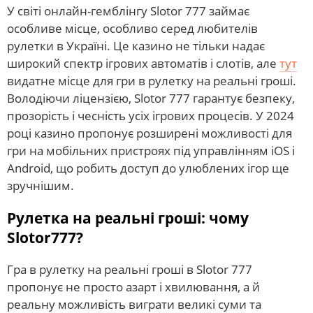
У світі онлайн-гемблінгу Slotor 777 займає
особливе місце, особливо серед любителів
рулетки в Україні. Це казино не тільки надає
широкий спектр ігрових автоматів і слотів, але
тут
видатне місце для гри в рулетку на реальні гроші.
Володіючи ліцензією, Slotor 777 гарантує безпеку,
прозорість і чесність усіх ігрових процесів. У 2024
році казино пропонує розширені можливості для
гри на мобільних пристроях під управлінням iOS і
Android, що робить доступ до улюблених ігор ще
зручнішим.
Рулетка на реальні гроші: чому
Slotor777?
Гра в рулетку на реальні гроші в Slotor 777
пропонує не просто азарт і хвилювання, а й
реальну можливість виграти великі суми та