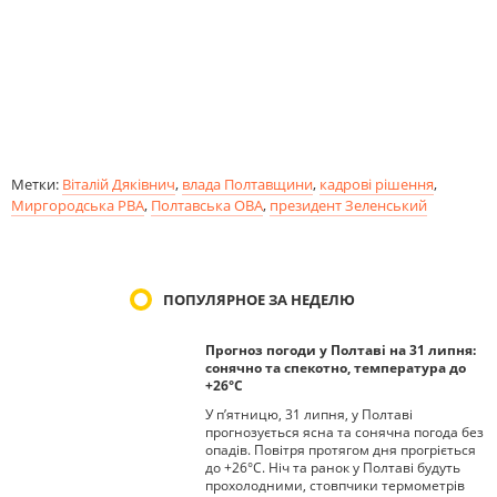
Метки:
Віталій Дяківнич
,
влада Полтавщини
,
кадрові рішення
,
Миргородська РВА
,
Полтавська ОВА
,
президент Зеленський
ПОПУЛЯРНОЕ ЗА НЕДЕЛЮ
Прогноз погоди у Полтаві на 31 липня:
сонячно та спекотно, температура до
+26°С
У п’ятницю, 31 липня, у Полтаві
прогнозується ясна та сонячна погода без
опадів. Повітря протягом дня прогріється
до +26°С. Ніч та ранок у Полтаві будуть
прохолодними, стовпчики термометрів