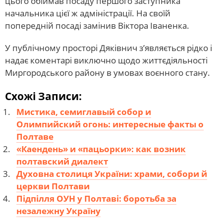
цього обіймав посаду першого заступника
начальника цієї ж адміністрації. На своїй
попередній посаді замінив Віктора Іваненка.
У публічному просторі Дяківнич з’являється рідко і
надає коментарі виключно щодо життєдіяльності
Миргородського району в умовах воєнного стану.
Схожі Записи:
Мистика, семиглавый собор и
Олимпийский огонь: интересные факты о
Полтаве
«Каендень» и «пацьорки»: как возник
полтавский диалект
Духовна столиця України: храми, собори й
церкви Полтави
Підпілля ОУН у Полтаві: боротьба за
незалежну Україну