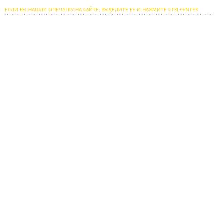
ЕСЛИ ВЫ НАШЛИ ОПЕЧАТКУ НА САЙТЕ, ВЫДЕЛИТЕ ЕЕ И НАЖМИТЕ CTRL+ENTER