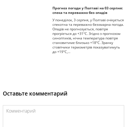
Прогноз погоди у Полтаві на 03 серпня:
спека та переважно без опадів
У понеділок, 3 серпня, у Полтаві очікується
спекотна та переважно безхмарна погода.
Опадів не прогнозується, повітря
прогріється до +31°С. Згідно з прогнозом
синоптиків, нічна температура повітря
становитиме близько +18°С. Зранку
стовпчики термометрів показуватимуть
до +19°С,…
Оставьте комментарий