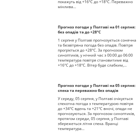
покажуть від +16°С до +18°С. Переважно
мінлива…
Прогноз погоди у Полтаві на 01 серпня:
без опадів та до +28°С
1 серпня у Полтаві прогнозується сонячна
та безвітряна погода без опадів. Повітря
прогріється до +28°С. За прогнозом
синоптиків, у нічний час з 00:00 до 06:00
температура повітря становитиме від
+16°С до +18°С. Вітер буде слабким,…
Прогноз погоди у Полтаві на 05 серпня:
спека та переважно без опадів
У середу, 05 серпня, у Полтаві очікується
спекотна погода з температурою повітря
до +34°С вдень та +21°С вночі, опади не
прогнозуються. За прогнозом синоптиків,
протягом середи, 05 серпня, у Полтаві
збережеться літня спека. Вранці
температура…