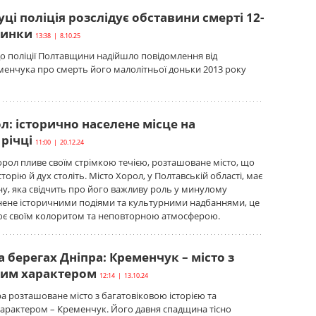
ці поліція розслідує обставини смерті 12-
чинки
13:38 | 8.10.25
до поліції Полтавщини надійшло повідомлення від
енчука про смерть його малолітньої доньки 2013 року
л: історично населене місце на
річці
11:00 | 20.12.24
Хорол пливе своїм стрімкою течією, розташоване місто, що
сторію й дух століть. Місто Хорол, у Полтавській області, має
у, яка свідчить про його важливу роль у минулому
нене історичними подіями та культурними надбаннями, це
ює своїм колоритом та неповторною атмосферою.
 берегах Дніпра: Кременчук – місто з
им характером
12:14 | 13.10.24
ра розташоване місто з багатовіковою історією та
арактером – Кременчук. Його давня спадщина тісно