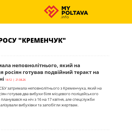
РОСУ "КРЕМЕНЧУК"
мала неповнолітнього, який на
 росіян готував подвійний теракт на
ні
14:12 | 21.04.26
СБУ затримала неповнолітнього з Кременчука, який на
іян готував два вибухи біля місцевого поліцейського
т планувався на ніч з 16 на 17 квітня, але спецслужби
алізували вибухівки та запобігли жертвам.