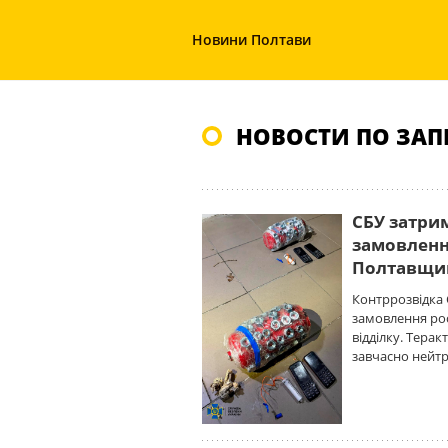
Новини Полтави
НОВОСТИ ПО ЗАП
СБУ затри
замовлення
Полтавщи
Контррозвідка 
замовлення рос
відділку. Терак
завчасно нейтр