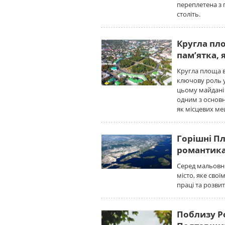
переплетена з 
століть.
Кругла пло
пам’ятка,
Кругла площа в
ключову роль у 
цьому майдані є
одним з основн
як місцевих меш
Горішні Пл
романтика
Серед мальовни
місто, яке свої
праці та розвит
Поблизу Р