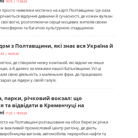
ні
18:15 | 11.04.24
е просто невелике містечко на карті Полтавщини. Це оаза
трічаються відлуння давнини й сучасності, де кожен вулкан
 свої вогні, розтоплюючи серця місцевих жителів своєю
тмосферою та багатою культурною спадщиною.
ом з Полтавщини, які знає вся Україна й
:53 | 30.03.24
егіон, де створили низку компаній, які відомі не лише
цю, а й далеко за межами нашої Батьківщини. Усі ці
али свою діяльність з маленьких фірм, де працювало
 зараз це лідери у своїй галузі.
, парки, річковий вокзал: що
 та відвідати в Кременчуці на
ні
11:25 | 18.03.24
істо на Полтавщині розташоване на обох берегах річки
ож важливий промисловий центр регіону, де діють
 виробництва вагонів, автомобілів, переробки нафти та