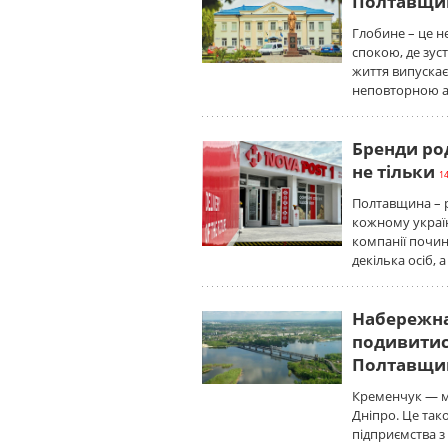
Полтавщи
Глобине – це н
спокою, де зус
життя випускає
неповторною а
Бренди род
не тільки
14
Полтавщина – р
кожному україн
компанії почин
декілька осіб, а
Набережна
подивитися
Полтавщи
Кременчук — м
Дніпро. Це так
підприємства з