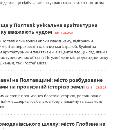
подіями, що відбувалися на українських землях протягом
ща у Полтаві: унікальна архітектурна
 яку вважають чудом
14:34 | 28.09.24
 Полтаві є символом епохи класицизму, відіграючи
місті як перехрестя головних магістралей. Будівлі на
 архітектурними пам’ятками, а в центрі площі – сад, який є
их туристичних об’єктів. Це улюблене місце для відпочинку
канців, так і гостей міста.
авні на Полтавщині: місто розбудоване
ми на пронизаній історією землі
12:15 | 22.08.24
чих степів пронизаних багатою історією, розташоване
м ім’ям віддзеркалює багатовікову спадщину та відданість
ку.
омоданівського шляху: місто Глобине на