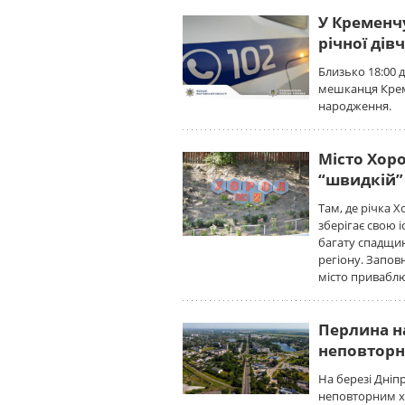
У Кременчу
річної дів
Близько 18:00 
мешканця Крем
народження.
Місто Хоро
“швидкій” 
Там, де річка 
зберігає свою і
багату спадщин
регіону. Запов
місто привабл
Перлина на
неповторн
На березі Дніп
неповторним х