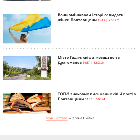
Вони змінювали історію: видатні
жінки Полтавщини
15:43 | 22.03.24
Місто Гадяч: скіфи, козацтво та
Драгоманов
19:37 | 12.03.24
ТОП-5 знакових письменників й поетів
Полтавщини
14:52 | 5.03.24
Моя Полтава
»
Олена Пчілка