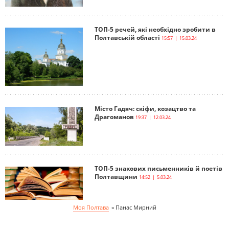
ТОП-5 речей, які необхідно зробити в
Полтавській області
15:57 | 15.03.24
Місто Гадяч: скіфи, козацтво та
Драгоманов
19:37 | 12.03.24
ТОП-5 знакових письменників й поетів
Полтавщини
14:52 | 5.03.24
Моя Полтава
»
Панас Мирний