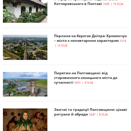
Котляревського в Полтаві
19:05 | 15.10.24
Перлина на берегах Дніпра: Кременчук
– місто з неповторним характером
12:14
| 13.10.24
Пирятин на Полтавщині: від
старовинного козацького міста до
сучасності
10:51 | 9.10.24
Звичаї та традиції Полтавщини: цікаві
ритуали й обряди
14:47 | 8.10.24