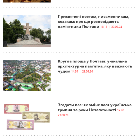
Присвячені поетам, письменникам,
козакам: про що розповідають
пам’ятники Полтави
16:13 | 30.09.24
Кругла площа у Полтаві: унікальна
архітектурна пам’ятка, яку вважають
чудом
14:34 | 28.09.24
Згадати все: як змінилася українська
гривня за роки Незалежності
12:40 |
23.08.24