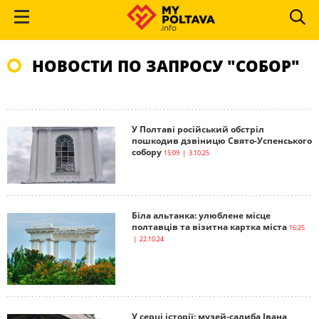
НОВОСТИ ПО ЗАПРОСУ "СОБОР"
У Полтаві російський обстріл
пошкодив дзвіницю Свято-Успенського
собору
15:09 | 3.10.25
Біла альтанка: улюблене місце
полтавців та візитна картка міста
16:25
| 22.10.24
У серці історії: музей-садиба Івана