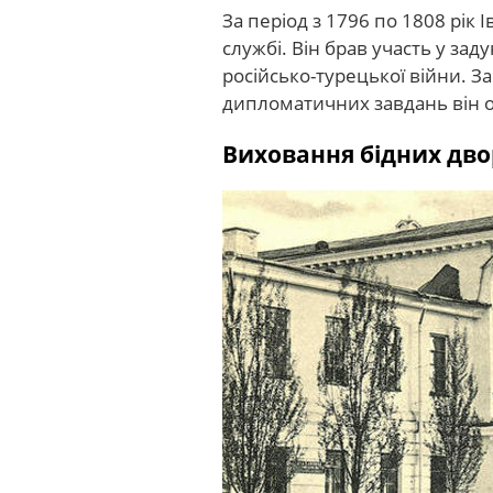
За період з 1796 по 1808 рік
службі. Він брав участь у зад
російсько-турецької війни. З
дипломатичних завдань він о
Виховання бідних дв