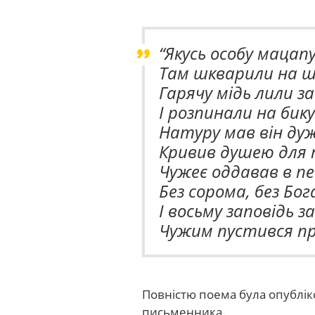
“Якусь особу мацап
Там шкварили на 
Гарячу мідь лили з
І розпинали на бику
Натуру мав він дуж
Кривив душею для 
Чужеє оддавав в п
Без сорома, без Бо
І восьму заповідь з
Чужим пустився п
Повністю поема була опубліко
письменника.