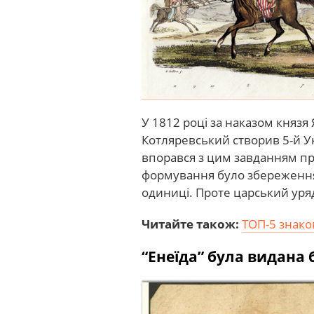
У 1812 році за наказом князя
Котляревський створив 5-й У
впорався з цим завданням пр
формування було збереження 
одиниці. Проте царський уряд
Читайте також:
ТОП-5 знако
“Енеїда” була видана 