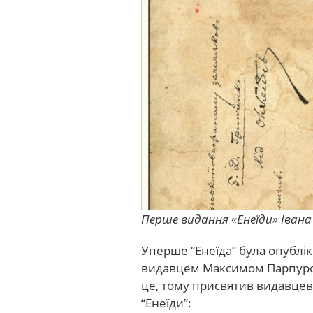
Перше видання «Енеїди» Іван
Уперше “Енеїда” була опублік
видавцем Максимом Парпурою
це, тому присвятив видавцеві
“Енеїди”: