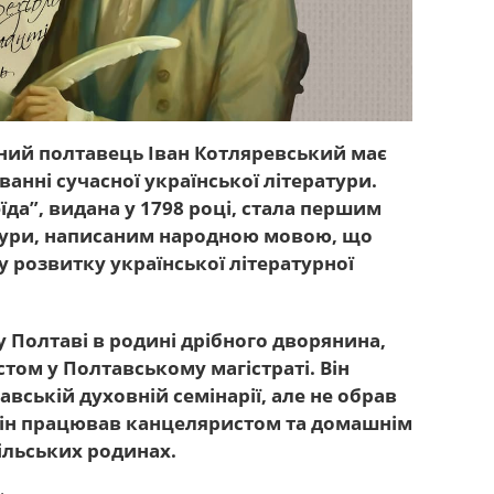
ний полтавець Іван Котляревський має
анні сучасної української літератури.
да”, видана у 1798 році, стала першим
атури, написаним народною мовою, що
 розвитку української літературної
 Полтаві в родині дрібного дворянина,
ом у Полтавському магістраті. Він
авській духовній семінарії, але не обрав
 він працював канцеляристом та домашнім
ільських родинах.