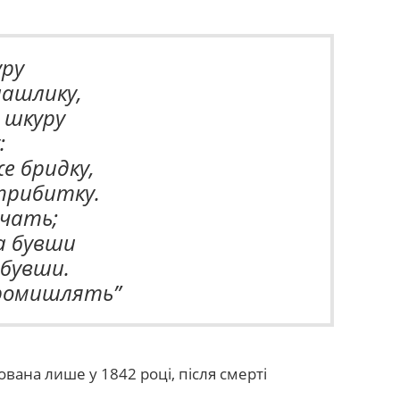
уру
шашлику,
а шкуру
:
е бридку,
прибитку.
ечать;
га бувши
абувши.
ромишлять”
вана лише у 1842 році, після смерті