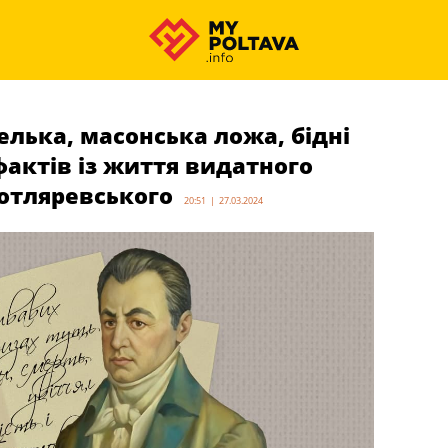
лька, масонська ложа, бідні
фактів із життя видатного
Котляревського
20:51 | 27.03.2024