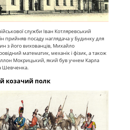
 військової служби Іван Котляревський
ін прийняв посаду наглядача у Будинку для
ин з його вихованців, Михайло
овідний математик, механік і фізик, а також
ллон Мокрицький, який був учнем Карла
а Шевченка.
ий козачий полк