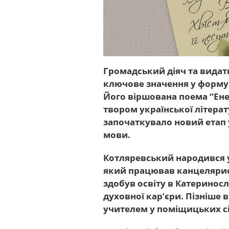
Громадський діяч та видат
ключове значення у формув
Його віршована поема “Енеї
твором української літер
започаткувало новий етап у
мови.
Котляревський народився у
який працював канцелярист
здобув освіту в Катериносл
духовної кар’єри. Пізніше
учителем у поміщицьких с