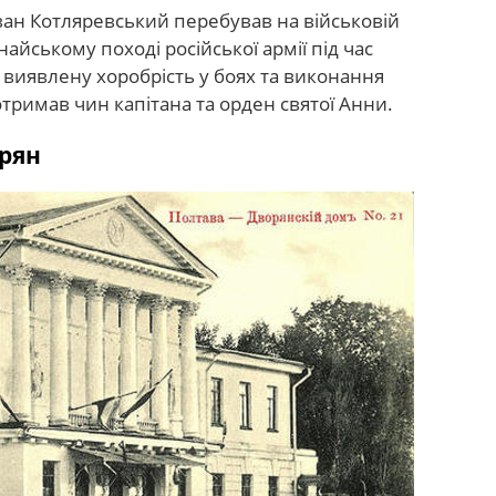
 Іван Котляревський перебував на військовій
унайському поході російської армії під час
а виявлену хоробрість у боях та виконання
тримав чин капітана та орден святої Анни.
орян