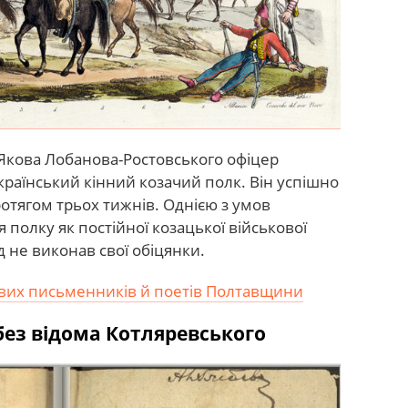
 Якова Лобанова-Ростовського офіцер
країнський кінний козачий полк. Він успішно
отягом трьох тижнів. Однією з умов
полку як постійної козацької військової
 не виконав свої обіцянки.
вих письменників й поетів Полтавщини
без відома Котляревського