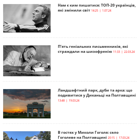
Нам є ким пишатися: ТОП-20 українців,
які змінили світ
14:25 | 1.07.24
П’ять геніальних письменників, які
страждали на шизофренію
11:33 | 22.03.24
Ландшафтний парк, дуби та арка: що
подивитися у Диканьці на Полтавщині
13:48 | 19.03.24
В гостях у Миколи Гоголя: село
Гоголеве на Полтавщині
20:15 | 17.03.24