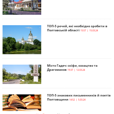
ТОП-5 речей, які необхідно зробити в
Полтавській області
15:57 | 15.03.24
Місто Гадяч: скіфи, козацтво та
Драгоманов
19:37 | 12.03.24
ТОП-5 знакових письменників й поетів
Полтавщини
14:52 | 5.03.24