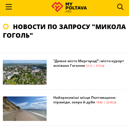
НОВОСТИ ПО ЗАПРОСУ "МИКОЛА
ГОГОЛЬ"
“Дивне місто Миргород!”: місто-курорт
оспіване Гоголем
12:13 | 9.10.24
Найкрасивіші місця Полтавщини:
піраміди, озера й дуби
18:46 | 25.09.24