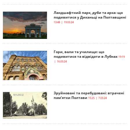
Ландшафтний парк, дуби та арка: що
подивитися у Диканьці на Полтавщині
13:48 | 19.03.24
Гори, вали та училище: що
подивитися та відвідати в Лубнах
19:19
| 16.03.24
Зруйновані та перебудовані: втрачені
пам’ятки Полтави
15:25 | 7.03.24