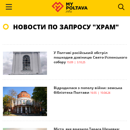
НОВОСТИ ПО ЗАПРОСУ "ХРАМ"
У Полтаві російський обстріл
пошкодив дзвіницю Свято-Успенського
собору
15:09 | 3.10.25
Відродилася з попелу війни: земська
бібліотека Полтави
16:55 | 10.04.24
Місто, яке вразило Тараса Шечевка: