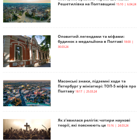
Решетилівка на Полтавщині
15:10 | 6.04.24
Оповитий легендами та міфами:
будинок з медальйона в Полтаві
18:00 |
30.03.24
Масонські знаки, підземні ходи та
Петербург у мініатюрі: ТОП-5 міфів про
Полтаву
18:17 | 25.03.24
Як з’явилася релігія: чотири наукові
теорії, які пояснюють це
15:16 | 24.03.24