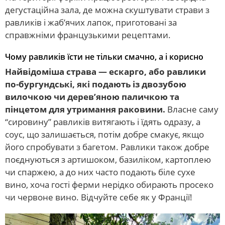
дегустаційна зала, де можна скуштувати страви з
равликів і жаб’ячих лапок, приготовані за
справжніми французькими рецептами.
Чому равликів їсти не тільки смачно, а і корисно
Найвідоміша страва — ескарго, або равлики
по-бургундські, які подають із двозубою
вилочкою чи дерев’яною паличкою та
пінцетом для утримання раковини.
Власне саму
“сировину” равликів витягають і їдять одразу, а
соус, що залишається, потім добре смакує, якщо
його спробувати з багетом. Равлики також добре
поєднуються з артишоком, базиліком, картоплею
чи спаржею, а до них часто подають біле сухе
вино, хоча гості ферми нерідко обирають просеко
чи червоне вино. Відчуйте себе як у Франції!