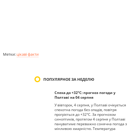
Метки:
цікаві факти
ПОПУЛЯРНОЕ ЗА НЕДЕЛЮ
Спека до +32°С: прогноз погоди у
Полтаві на 04 серпня
У вівторок, 4 серпня, у Полтаві очікується
спекотна погода без опадів, повітря
прогріється до +32°С. За прогнозом
синоптиків, протягом 4 серпня у Полтаві
пануватиме переважно сонячна погода з
мінливою хмарністю. Температура