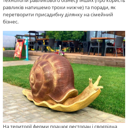
технологій равликового бізнесу інших (про користь
равликів напишемо трохи нижче) та поради, як
перетворити присадибну ділянку на сімейний
бізнес.
На території ферми працює ресторан і своєрідна