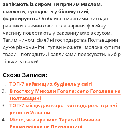
запікають із сиром чи пряним маслом,
смажать, тушкують у білому вині,
фарширують.
Особливо смачними виходять
равлики з начинкою: після варіння філейну
частину повертають у раковину вже з соусом.
Таким чином, сімейні господарства Полтавщини
дуже різноманітні, тут ви можете і молока купити, і
тварин погладити, і равликами поласувати. Вибір
тільки за вами!
Схожі Записи:
ТОП-7 найвищих будівель у світі
В гостях у Миколи Гоголя: село Гоголеве на
Полтавщині
ТОП-7 місць для короткої подорожі в різні
регіони України
Місто, яке вразило Тараса Шечевка:
Решетилівка на Полтавщині