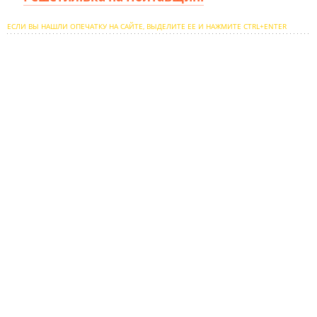
ЕСЛИ ВЫ НАШЛИ ОПЕЧАТКУ НА САЙТЕ, ВЫДЕЛИТЕ ЕЕ И НАЖМИТЕ CTRL+ENTER