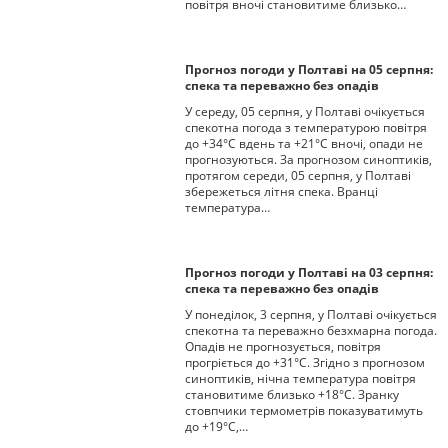
повітря вночі становитиме близько…
Прогноз погоди у Полтаві на 05 серпня:
спека та переважно без опадів
У середу, 05 серпня, у Полтаві очікується
спекотна погода з температурою повітря
до +34°С вдень та +21°С вночі, опади не
прогнозуються. За прогнозом синоптиків,
протягом середи, 05 серпня, у Полтаві
збережеться літня спека. Вранці
температура…
Прогноз погоди у Полтаві на 03 серпня:
спека та переважно без опадів
У понеділок, 3 серпня, у Полтаві очікується
спекотна та переважно безхмарна погода.
Опадів не прогнозується, повітря
прогріється до +31°С. Згідно з прогнозом
синоптиків, нічна температура повітря
становитиме близько +18°С. Зранку
стовпчики термометрів показуватимуть
до +19°С,…