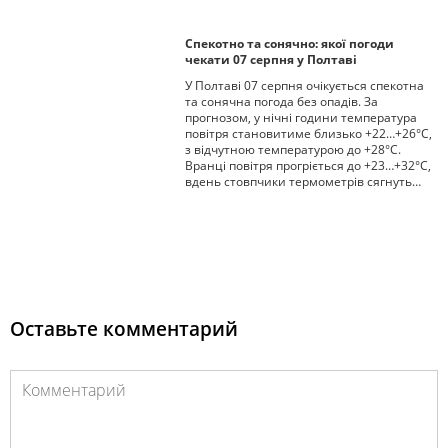
Спекотно та сонячно: якої погоди
чекати 07 серпня у Полтаві
У Полтаві 07 серпня очікується спекотна
та сонячна погода без опадів. За
прогнозом, у нічні години температура
повітря становитиме близько +22…+26°C,
з відчутною температурою до +28°C.
Вранці повітря прогріється до +23…+32°C,
вдень стовпчики термометрів сягнуть…
Оставьте комментарий