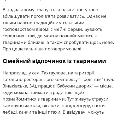
В подальшому планується тільки поступово
збільшувати поголів’я та розвиватись. Однак не
тільки власне традиційним сільським
господарством відомі сімейні ферми. Бувають
серед них і такі, де можна познайомитись з
тваринами ближче, а також спробувати щось нове.
Про це детальніше поговоримо далі.
Сімейний відпочинок із тваринами
Наприклад, у селі Тахтаулове, на території
готельно-ресторанного комплексу “Провінція” (вул.
Зіньківська, 3А), працює “Бабусин дворик” — місце,
куди можна приїхати з родиною, щоб
познайомитися з тваринами. Тут живуть страуси,
камерунські кози, віслюки, поні, кенгуру, єноти,
лебеді, качки та інші птахи. Відвідувачі можуть