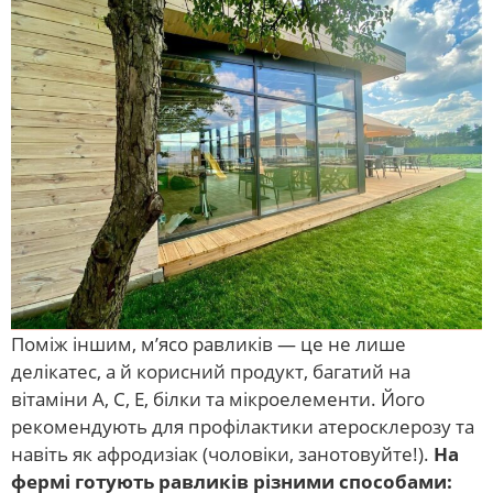
Поміж іншим, м’ясо равликів — це не лише
делікатес, а й корисний продукт, багатий на
вітаміни A, C, E, білки та мікроелементи. Його
рекомендують для профілактики атеросклерозу та
навіть як афродизіак (чоловіки, занотовуйте!).
На
фермі готують равликів різними способами: