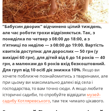
“Бабусин дворик” відчинено цілий тиждень,
але час роботи трохи відрізняється. Так, з
понеділка по четвер з 08:00 до 18:00, а з
п’ятниці по неділю — з 08:00 до 19:00. Вартість
квитків доступна: для дорослих — 50 грн (у
вихідні 60 грн), для дітей від 6 до 14 років — 40
грн, а малюкам до 6 років вхід безкоштовний.
Для груп від 10 осіб діє знижка 10%.
Якщо ви
хочете поближче познайомитись з тваринами, але
при цьому ви максимально далекі від села і
господарства, то вам точно сюди. А якщо любите
історичні садиби, то спробуйте відвідати
музей-
садибу Котляревського
, там теж чимало цікавого.