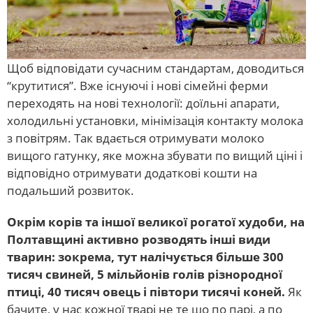
Щоб відповідати сучасним стандартам, доводиться
“крутитися”. Вже існуючі і нові сімейні ферми
переходять на нові технології: доїльні апарати,
холодильні установки, мінімізація контакту молока
з повітрям. Так вдається отримувати молоко
вищого гатунку, яке можна збувати по вищий ціні і
відповідно отримувати додаткові кошти на
подальший розвиток.
Окрім корів та іншої великої рогатої худоби, на
Полтавщині активно розводять інші види
тварин: зокрема, тут налічується більше 300
тисяч свиней, 5 мільйонів голів різнородної
птиці, 40 тисяч овець і півтори тисячі коней.
Як
бачите, у нас кожної тварі не те шо по парі, а по